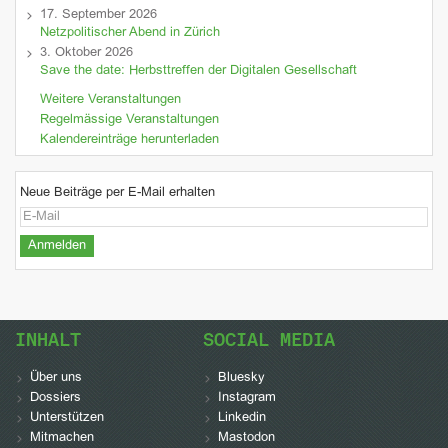
17. September 2026
Netzpolitischer Abend in Zürich
3. Oktober 2026
Save the date: Herbsttreffen der Digitalen Gesellschaft
Weitere Veranstaltungen
Regelmässige Veranstaltungen
Kalendereinträge herunterladen
Neue Beiträge per E-Mail erhalten
INHALT
SOCIAL MEDIA
Über uns
Bluesky
Dossiers
Instagram
Unterstützen
Linkedin
Mitmachen
Mastodon