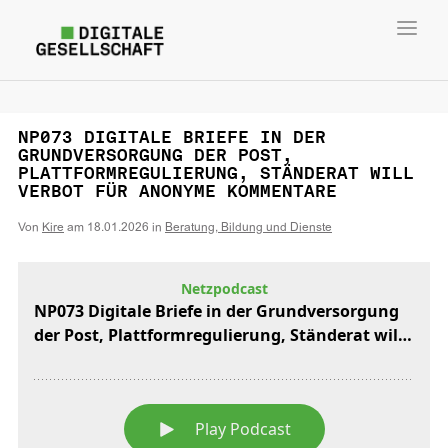
Toggl
navig
NP073 DIGITALE BRIEFE IN DER
GRUNDVERSORGUNG DER POST,
PLATTFORMREGULIERUNG, STÄNDERAT WILL
VERBOT FÜR ANONYME KOMMENTARE
Von
Kire
am
18.01.2026
in
Beratung, Bildung und Dienste