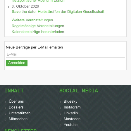
Netzpolitischer Abend in Zürich
3. Oktober 2026
Save the date: Herbsttreffen der Digitalen Gesellschaft
Weitere Veranstaltungen
Regelmässige Veranstaltungen
Kalendereinträge herunterladen
Neue Beiträge per E-Mail erhalten
INHALT
SOCIAL MEDIA
Über uns
Bluesky
Dossiers
Instagram
Unterstützen
Linkedin
Mitmachen
Mastodon
Youtube