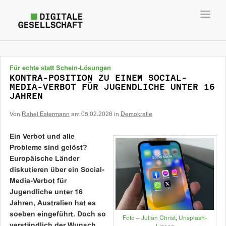
Toggl
navig
Für echte statt Schein-Lösungen
KONTRA-POSITION ZU EINEM SOCIAL-
MEDIA-VERBOT FÜR JUGENDLICHE UNTER 16
JAHREN
Von
Rahel Estermann
am
05.02.2026
in
Demokratie
Ein Verbot und alle
Probleme sind gelöst?
Europäische Länder
diskutieren über ein Social-
Media-Verbot für
Jugendliche unter 16
Jahren, Australien hat es
soeben eingeführt. Doch so
Foto
–
Julian Christ
,
Unsplash-
verständlich der Wunsch