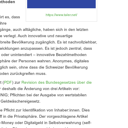
methoden
https://www.taler.net/
rt es, dass
ihre
nge, auch alltägliche, haben sich in den letzten
e verlegt. Auch innovative und neuartige
breite Bevölkerung zugänglich. Es ist nachvollziehbar,
wicklungen anzupassen. Es ist jedoch zentral, dass
rt oder unintendiert – innovative Bezahlmethoden
sphäre der Personen wahren. Anonymes, digitales
lich sein, ohne dass die Schweizer Bevölkerung
hoden zurückgreifen muss.
t (
PDF
) zur
Revision des Bundesgesetzes über die
 deshalb die Änderung von drei Artikeln vor:
NIG; Pflichten bei der Ausgabe von wertstabilen
m Geldwäschereigesetz.
e Pflicht zur Identifikation von Inhaber:innen. Dies
 in die Privatsphäre. Der vorgeschlagene Artikel
Money oder Digitalgeld in Selbstverwahrung (self-