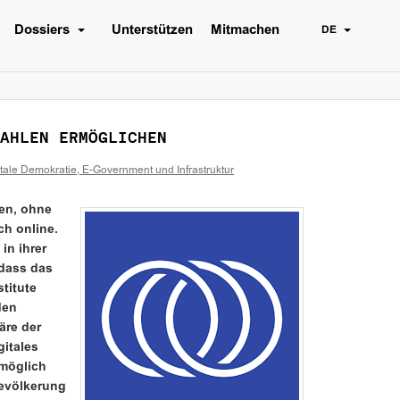
Dossiers
Unterstützen
Mitmachen
DE
AHLEN ERMÖGLICHEN
itale Demokratie, E-Government und Infrastruktur
en, ohne
h online.
 in ihrer
dass das
titute
den
äre der
itales
möglich
Bevölkerung