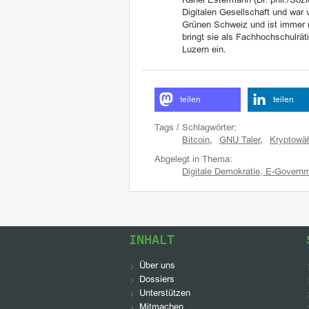
Rahel Estermann (Dr. phil./Sozi
Digitalen Gesellschaft und war 
Grünen Schweiz und ist immer no
bringt sie als Fachhochschulrä
Luzern ein.
teilen
teilen
Tags / Schlagwörter:
Bitcoin
,
GNU Taler
,
Kryptowä
Abgelegt in Thema:
Digitale Demokratie, E-Governm
INHALT
Über uns
Dossiers
Unterstützen
Mitmachen