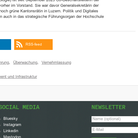
ologie) ist seit September 2025 Co-Geschäftsleiterin der
vorher im Vorstand. Sie war davor Generalsekretärin der
ch grüne Kantonsrätin in Luzern. Politik und Digitales
tin auch in das strategische Führungsorgan der Hochschule
RSS-feed
hrung
,
Überwachung
,
Vernehmlassung
ent und Infrastruktur
SOCIAL MEDIA
NEWSLETTER
Bluesky
Instagram
Linkedin
Mastodon