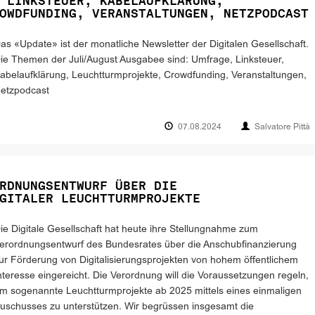
 LINKSTEUER, KABELAUFKLÄRUNG,
OWDFUNDING, VERANSTALTUNGEN, NETZPODCAST
as «Update» ist der monatliche Newsletter der Digitalen Gesellschaft.
ie Themen der Juli/August Ausgabee sind: Umfrage, Linksteuer,
abelaufklärung, Leuchtturmprojekte, Crowdfunding, Veranstaltungen,
etzpodcast
07.08.2024
Salvatore Pittà
RDNUNGSENTWURF ÜBER DIE
GITALER LEUCHTTURMPROJEKTE
ie Digitale Gesellschaft hat heute ihre Stellungnahme zum
erordnungsentwurf des Bundesrates über die Anschubfinanzierung
ur Förderung von Digitalisierungsprojekten von hohem öffentlichem
nteresse eingereicht. Die Verordnung will die Voraussetzungen regeln,
m sogenannte Leuchtturmprojekte ab 2025 mittels eines einmaligen
uschusses zu unterstützen. Wir begrüssen insgesamt die