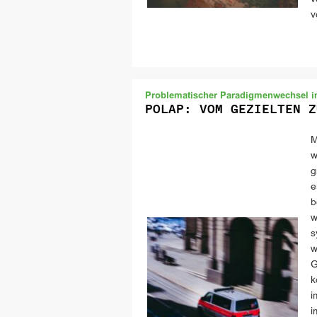
v
Problematischer Paradigmenwechsel im
POLAP: VOM GEZIELTEN Z
M
w
g
e
b
w
s
w
G
k
i
i