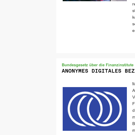
r
s
k
s
e
Bundesgesetz über die Finanzinstitute
ANONYMES DIGITALES BEZ
M
A
V
F
d
m
B
m