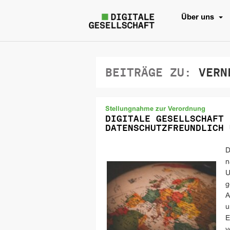
Über uns
BEITRÄGE ZU:
VERNE
Stellungnahme zur Verordnung
DIGITALE GESELLSCHAFT 
DATENSCHUTZFREUNDLICH 
D
n
U
g
A
u
E
v