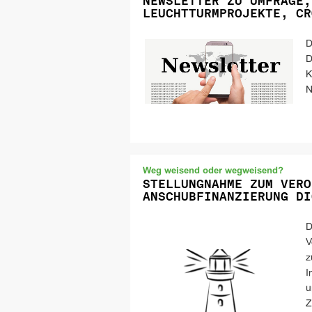
NEWSLETTER ZU UMFRAGE,
LEUCHTTURMPROJEKTE, CR
D
D
K
N
Weg weisend oder wegweisend?
STELLUNGNAHME ZUM VERO
ANSCHUBFINANZIERUNG DI
D
V
z
I
u
Z