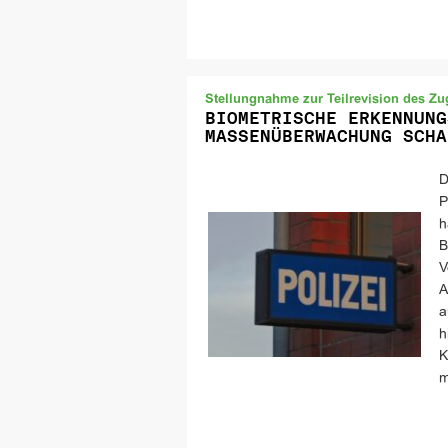
Stellungnahme zur Teilrevision des Zu
BIOMETRISCHE ERKENNUNG
MASSENÜBERWACHUNG SCHA
D
P
h
B
V
A
a
h
K
m