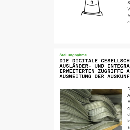
S
V
M
e
Stellungnahme
DIE DIGITALE GESELLSCH
AUSLÄNDER- UND INTEGRA
ERWEITERTEN ZUGRIFFE A
AUSWEITUNG DER AUSKUNF
D
A
E
g
d
l
a