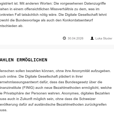
egistriert ist. Mit anderen Worten: Die vorgesehenen Datenzugriffe
tehen in einem offensichtlichen Missverhältnis zu dem, was im
onkreten Fall tatsächlich nötig wäre. Die Digitale Gesellschaft lehnt
owohl die Bundesvorlage als auch den Konkordatsentwurf
ntschieden ab.
30.04.2026
Luka Studer
AHLEN ERMÖGLICHEN
enschen sollen bezahlen können, ohne ihre Anonymität aufzugeben.
uch online. Die Digitale Gesellschaft plädiert in ihrer
ernehmlassungsantwort dafür, dass das Bundesgesetz über die
inanzinstitute (FINIG) auch neue Bezahlmethoden ermöglicht, welche
ie Privatsphäre der Personen wahren. Anonymes, digitales Bezahlen
uss auch in Zukunft möglich sein, ohne dass die Schweizer
evölkerung dafür auf ausländische Bezahlmethoden zurückgreifen
uss.