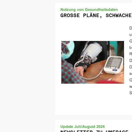
Nutzung von Gesundheitsdaten
GROSSE PLÄNE, SCHWACHE
D
u
G
b
R
D
D
s
G
w
S
Update Juli/August 2024