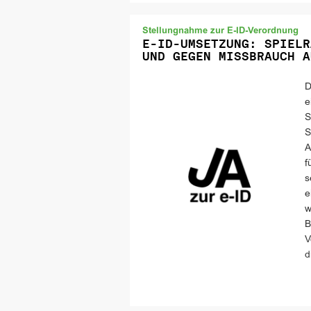
Stellungnahme zur E-ID-Verordnung
E-ID-UMSETZUNG: SPIELR
UND GEGEN MISSBRAUCH A
D
e
S
S
A
f
s
e
w
B
V
d