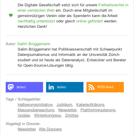
Die Digitale Gesellschaft setzt sich für unsere
Freiheitsrechte in
einer vernetzten Welt
ein. Durch eine Mitgliedschaft im
gemeinnützigen Verein oder als SpenderIn kann die Arbeit
nachhaltig unterstützt
oder gleich
online gefördert
werden.
Herzlichen Dank!
Autor:
Salim Brüggemann
Salim Brüggemann hat Politikwissenschaft mit Schwerpunkt
Datenjournalismus und Informatik an der Universität Zürich
studiert und ist heute als Datenanalyst, Entwickler und Berater
für Open-Source-Lösungen tätig.
teilen
teilen
RSS-feed
Tags / Schlagwörter:
Halbierungsinitiative
,
Jubiläum
,
Kabelaufklärung
,
Massenüberwachung
,
Newsletter
,
Plattformregulierung
,
Update
,
Winterkongress
,
Zmittag
Abgelegt in Dossier:
Newsletter
Alle Dossiers