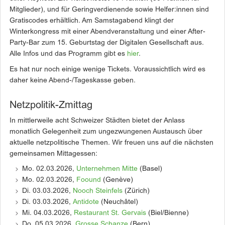
Mitglieder), und für Geringverdienende sowie Helfer:innen sind
Gratiscodes erhältlich. Am Samstagabend klingt der
Winterkongress mit einer Abendveranstaltung und einer After-
Party-Bar zum 15. Geburtstag der Digitalen Gesellschaft aus.
Alle Infos und das Programm gibt es
hier
.
Es hat nur noch einige wenige Tickets. Voraussichtlich wird es
daher keine Abend-/Tageskasse geben.
Netzpolitik-Zmittag
In mittlerweile acht Schweizer Städten bietet der Anlass
monatlich Gelegenheit zum ungezwungenen Austausch über
aktuelle netzpolitische Themen. Wir freuen uns auf die nächsten
gemeinsamen Mittagessen:
Mo. 02.03.2026,
Unternehmen Mitte
(Basel)
Mo. 02.03.2026,
Foound
(Genève)
Di. 03.03.2026,
Nooch Steinfels
(Zürich)
Di. 03.03.2026,
Antidote
(Neuchâtel)
Mi. 04.03.2026,
Restaurant St. Gervais
(Biel/Bienne)
Do. 05.03.2026,
Grosse Schanze
(Bern)