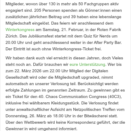
Mitglieder, wovon über 130 in mehr als 50 Fachgruppen aktiv
engagiert sind. 205 Personen spenden als Gönner:innen einen
zusätzlichen jährlichen Beitrag und 39 haben eine lebenslange
Mitgliedschaft eingelöst. Das feiern wir anschliessend dem
Winterkongress
am Samstag, 21. Februar, in der Roten Fabrik
Zürich. Das Jubiläumsfest startet mit dem Quiz für Nerds um
20.00 Uhr und geht anschliessend weiter in der After Party Bar.
Der Eintritt ist auch ohne Winterkongress-Ticket frei.
Wir haben dank euch viel erreicht in diesen Jahren, doch Vieles
steht noch an. Dafür brauchen wir
eure Unterstützung
. Wer bis
zum 22. März 2026 um 22.00 Uhr Mitglied der Digitalen
Gesellschaft wird oder die Mitgliedschaft upgraded, nimmt
automatisch an unserer Verlosung teil. Berücksichtigt werden
erfolgte Zahlungen im genannten Zeitraum. Zu gewinnen gibt es
ein Ticket für den 40. Chaos Communication Congress (40C3),
inklusive frei wählbarem Kleidungsstück. Die Verlosung findet
unter anwaltschaftlicher Aufsicht am Netzpolitischen Treffen vom
Donnerstag, 26. März ab 18.00 Uhr in der Bitwäscherei statt.
Über den Wettbewerb wird keine Korrespondenz geführt, der:die
Gewinner:in wird umgehend informiert.