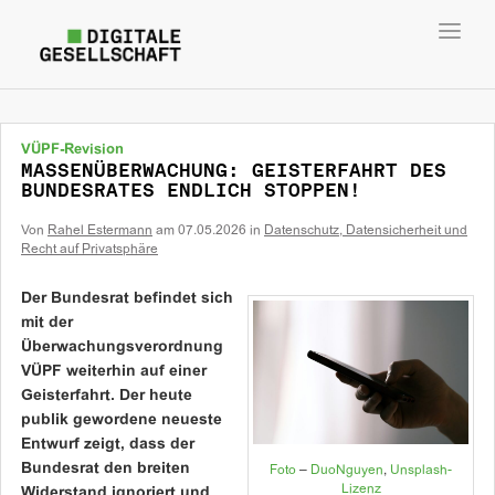
Toggl
navig
VÜPF-Revision
MASSENÜBERWACHUNG: GEISTERFAHRT DES
BUNDESRATES ENDLICH STOPPEN!
Von
Rahel Estermann
am
07.05.2026
in
Datenschutz, Datensicherheit und
Recht auf Privatsphäre
Der Bundesrat befindet sich
mit der
Überwachungsverordnung
VÜPF weiterhin auf einer
Geisterfahrt. Der heute
publik gewordene neueste
Entwurf zeigt, dass der
Bundesrat den breiten
Foto
–
DuoNguyen
,
Unsplash-
Lizenz
Widerstand ignoriert und