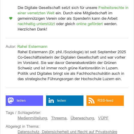
Die Digitale Gesellschaft setzt sich für unsere
Freiheitsrechte in
einer vernetzten Welt
ein. Durch eine Mitgliedschaft im
gemeinnützigen Verein oder als SpenderIn kann die Arbeit
nachhaltig unterstützt
oder gleich
online gefördert
werden.
Herzlichen Dank!
Autor:
Rahel Estermann
Rahel Estermann (Dr. phil./Soziologie) ist seit September 2025
Co-Geschäftsleiterin der Digitalen Gesellschaft und war vorher
im Vorstand. Sie war davor Generalsekretärin der Grünen
Schweiz und ist immer noch grüne Kantonsrätin in Luzern.
Politik und Digitales bringt sie als Fachhochschulrätin auch in
das strategische Führungsorgan der Hochschule Luzern ein.
teilen
teilen
RSS-feed
Tags / Schlagwörter:
Medienmitteilung
,
Threema
,
Überwachung
,
VÜPF
Abgelegt in Thema:
Datenschutz, Datensicherheit und Recht auf Privatsphäre