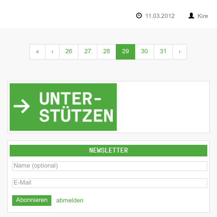
11.03.2012
Kire
(current)
«
‹
26
27
28
29
30
31
›
NEWSLETTER
abmelden