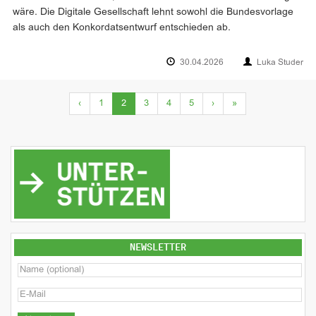
wäre. Die Digitale Gesellschaft lehnt sowohl die Bundesvorlage
als auch den Konkordatsentwurf entschieden ab.
30.04.2026
Luka Studer
(current)
‹
1
2
3
4
5
›
»
NEWSLETTER