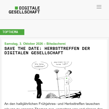
Toggl
navig
TOPTHEMA
Samstag, 3. Oktober 2026 – Bitwäscherei
SAVE THE DATE: HERBSTTREFFEN DER
DIGITALEN GESELLSCHAFT
An den halbjährlichen Frühjahres- und Herbsttreffen tauschen