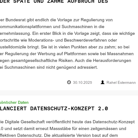
DER SPÄTE UND ZAHME AUFBRUCH DES
er Bundesrat gibt endlich die Vorlage zur Regulierung von
ommunikationsplattformen und Suchmaschinen in die
ernehmlassung. Ein erster Blick in die Vorlage zeigt, dass sie wichtige
ortschritte wie Moderations- und Beschwerdeverfahren oder
ustelldomizile bringt. Sie ist in vielen Punkten aber zu zahm; so bei
er Regulierung der Werbung auf Plattformen sowie bei Massnahmen
egen gesamtgesellschaftliche Risiken. Auch die Herausforderungen
ei Suchmaschinen sind nicht genügend adressiert.
30.10.2025
Rahel Estermann
sönlicher Daten
LANCIERT DATENSCHUTZ-KONZEPT 2.0
ie Digitale Gesellschaft veröffentlicht heute das Datenschutz-Konzept
.0 und setzt damit erneut Massstäbe für einen zeitgemässen und
ffektiven Datenschutz. Die aktualisierte Version baut auf dem