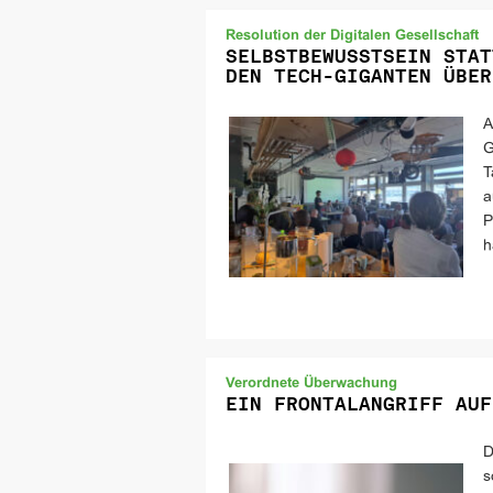
Resolution der Digitalen Gesellschaft
SELBSTBEWUSSTSEIN STAT
DEN TECH-GIGANTEN ÜBER
A
G
T
a
P
h
Verordnete Überwachung
EIN FRONTALANGRIFF AUF
D
s