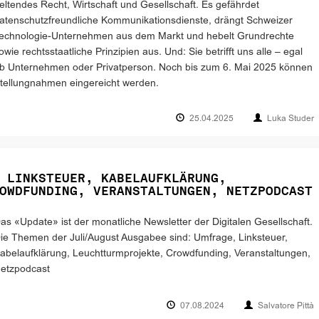
eltendes Recht, Wirtschaft und Gesellschaft. Es gefährdet
atenschutzfreundliche Kommunikationsdienste, drängt Schweizer
echnologie-Unternehmen aus dem Markt und hebelt Grundrechte
owie rechtsstaatliche Prinzipien aus. Und: Sie betrifft uns alle – egal
b Unternehmen oder Privatperson. Noch bis zum 6. Mai 2025 können
tellungnahmen eingereicht werden.
25.04.2025
Luka Studer
 LINKSTEUER, KABELAUFKLÄRUNG,
OWDFUNDING, VERANSTALTUNGEN, NETZPODCAST
as «Update» ist der monatliche Newsletter der Digitalen Gesellschaft.
ie Themen der Juli/August Ausgabee sind: Umfrage, Linksteuer,
abelaufklärung, Leuchtturmprojekte, Crowdfunding, Veranstaltungen,
etzpodcast
07.08.2024
Salvatore Pittà