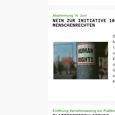
Abstimmung 14. Juni
NEIN ZUR INITIATIVE 10
MENSCHENRECHTEN
D
M
1
m
E
d
G
e
M
Eröffnung Vernehmlassung zur Plattfo