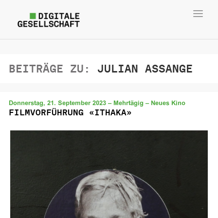
Toggl
navig
BEITRÄGE ZU:
JULIAN ASSANGE
Donnerstag, 21. September 2023 – Mehrtägig – Neues Kino
FILMVORFÜHRUNG «ITHAKA»