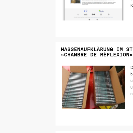
K
MASSENAUFKLÄRUNG IM ST
«CHAMBRE DE RÉFLEXION»
D
b
u
u
n