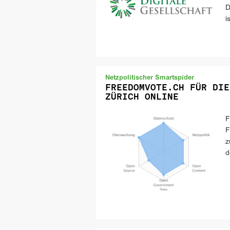
D
i
Netzpolitischer Smartspider
FREEDOMVOTE.CH FÜR DIE
ZÜRICH ONLINE
F
F
z
d