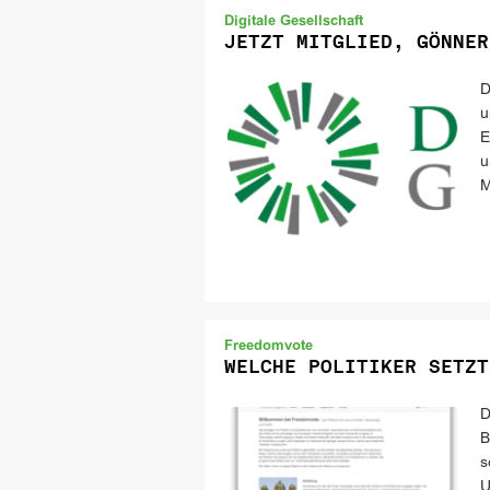
Digitale Gesellschaft
JETZT MITGLIED, GÖNNER
D
u
E
u
M
Freedomvote
WELCHE POLITIKER SETZT
D
B
s
U