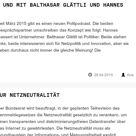
 UND MIT BALTHASAR GLÄTTLI UND HANNES
eit März 2015 gibt es einen neuen Politpodcast. Die beiden
esprächspartner umschreiben das Konzept wie folgt: Hannes
assert ist Unternehmer. Balthasar Glättli ist Politiker. Beide stehen
inks, beide interessieren sich für Netzpolitik und Innovation, aber sie
aben durchaus nicht immer die gleiche Meinung! Die
26.04.2015
Kire
UR NETZNEUTRALITÄT
er Bundesrat wird beauftragt, in der geplanten Teilrevision des
ernmeldegesetzes die Netzneutralität gesetzlich zu verankern, um
inen transparenten und diskriminierungsfreien Datentransfer über
as Internet zu gewährleisten. Die Netzneutralität muss als
rundbaustein der Informations- und Meinungsfreiheit explizit