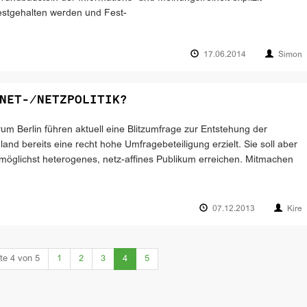
estgehalten werden und Fest-
17.06.2014
Simon
NET-/NETZPOLITIK?
m Berlin führen aktuell eine Blitzumfrage zur Entstehung der
land bereits eine recht hohe Umfragebeteiligung erzielt. Sie soll aber
öglichst heterogenes, netz-affines Publikum erreichen. Mitmachen
07.12.2013
Kire
(current)
te 4 von 5
1
2
3
4
5