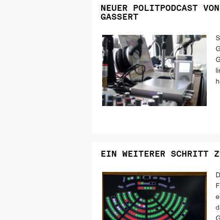
NEUER POLITPODCAST VON
GASSERT
S
G
G
l
h
EIN WEITERER SCHRITT Z
D
F
e
d
G