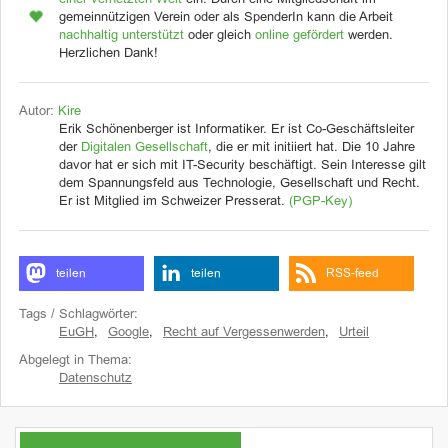
einer vernetzten Welt
ein. Durch eine Mitgliedschaft im
gemeinnützigen Verein oder als SpenderIn kann die Arbeit
nachhaltig unterstützt
oder gleich
online gefördert
werden.
Herzlichen Dank!
Autor:
Kire
Erik Schönenberger ist Informatiker. Er ist Co-Geschäftsleiter
der
Digitalen Gesellschaft
, die er mit initiiert hat. Die 10 Jahre
davor hat er sich mit IT-Security beschäftigt. Sein Interesse gilt
dem Spannungsfeld aus Technologie, Gesellschaft und Recht.
Er ist Mitglied im Schweizer Presserat.
(PGP-Key)
teilen
teilen
RSS-feed
Tags / Schlagwörter:
EuGH
,
Google
,
Recht auf Vergessenwerden
,
Urteil
Abgelegt in Thema:
Datenschutz