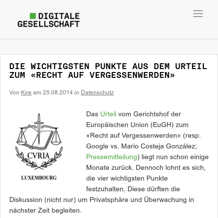
Toggl
navig
DIE WICHTIGSTEN PUNKTE AUS DEM URTEIL
ZUM «RECHT AUF VERGESSENWERDEN»
Von
Kire
am
25.08.2014
in
Datenschutz
Das
Urteil
vom Gerichtshof der
Europäischen Union (EuGH) zum
«Recht auf Vergessenwerden» (resp.
Google vs. Mario Costeja González;
Pressemitteilung
) liegt nun schon einige
Monate zurück. Dennoch lohnt es sich,
die vier wichtigsten Punkte
festzuhalten. Diese dürften die
Diskussion (nicht nur) um Privatsphäre und Überwachung in
nächster Zeit begleiten.