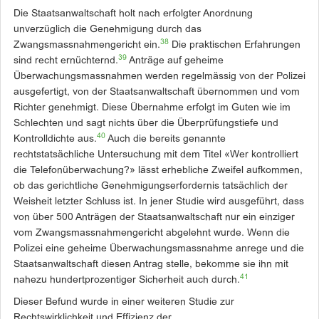
Die Staatsanwaltschaft holt nach erfolgter Anordnung
unverzüglich die Genehmigung durch das
38
Zwangsmassnahmengericht ein.
Die praktischen Erfahrungen
39
sind recht ernüchternd.
Anträge auf geheime
Überwachungsmassnahmen werden regelmässig von der Polizei
ausgefertigt, von der Staatsanwaltschaft übernommen und vom
Richter genehmigt. Diese Übernahme erfolgt im Guten wie im
Schlechten und sagt nichts über die Überprüfungstiefe und
40
Kontrolldichte aus.
Auch die bereits genannte
rechtstatsächliche Untersuchung mit dem Titel «Wer kontrolliert
die Telefonüberwachung?» lässt erhebliche Zweifel aufkommen,
ob das gerichtliche Genehmigungserfordernis tatsächlich der
Weisheit letzter Schluss ist. In jener Studie wird ausgeführt, dass
von über 500 Anträgen der Staatsanwaltschaft nur ein einziger
vom Zwangsmassnahmengericht abgelehnt wurde. Wenn die
Polizei eine geheime Überwachungsmassnahme anrege und die
Staatsanwaltschaft diesen Antrag stelle, bekomme sie ihn mit
41
nahezu hundertprozentiger Sicherheit auch durch.
Dieser Befund wurde in einer weiteren Studie zur
Rechtswirklichkeit und Effizienz der