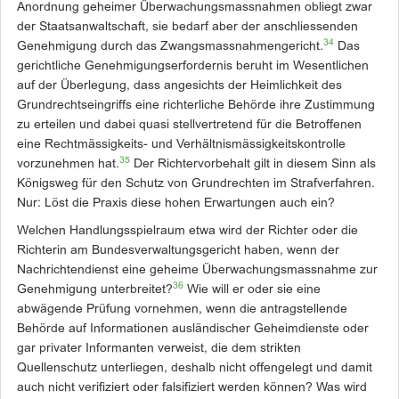
Anordnung geheimer Überwachungsmassnahmen obliegt zwar
der Staatsanwaltschaft, sie bedarf aber der anschlies­senden
34
Genehmigung durch das Zwangsmassnahmengericht.
Das
gerichtliche Genehmigungserfordernis beruht im Wesentlichen
auf der Überlegung, dass angesichts der Heimlichkeit des
Grundrechtseingriffs eine richterliche Behörde ihre Zustimmung
zu erteilen und dabei quasi stellvertretend für die Betroffenen
eine Rechtmässigkeits- und Verhältnismässigkeitskontrolle
35
vorzunehmen hat.
Der Richtervorbehalt gilt in diesem Sinn als
Königsweg für den Schutz von Grundrechten im Strafverfahren.
Nur: Löst die Praxis diese hohen Erwartungen auch ein?
Welchen Handlungsspielraum etwa wird der Richter oder die
Richterin am Bundesverwaltungsgericht haben, wenn der
Nachrichtendienst eine geheime ­Überwachungsmassnahme zur
36
Genehmigung unterbreitet?
Wie will er oder sie eine
abwägende Prüfung vornehmen, wenn die antragstellende
Behörde auf Informationen ausländischer Geheimdienste oder
gar privater Informanten verweist, die dem strikten
Quellenschutz unterliegen, deshalb nicht offengelegt und damit
auch nicht verifiziert oder falsifiziert werden können? Was wird