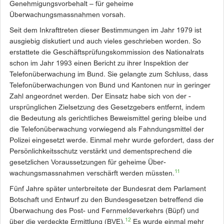
Genehmigungsvorbehalt – für geheime
Überwachungsmassnahmen vorsah.
Seit dem Inkrafttreten dieser Bestimmungen im Jahr 1979 ist
ausgiebig diskutiert und auch vieles geschrieben worden. So
erstattete die Geschäftsprüfungskommission des Nationalrats
schon im Jahr 1993 einen Bericht zu ihrer Inspektion der
Telefonüberwachung im Bund. Sie gelangte zum Schluss, dass
Telefonüberwachungen von Bund und Kantonen nur in geringer
Zahl angeordnet werden. Der Einsatz habe sich von der ­
ursprünglichen Zielsetzung des Gesetzgebers entfernt, indem
die Bedeutung als gerichtliches Beweismittel gering bleibe und
die Telefonüberwachung vorwiegend als Fahndungsmittel der
Polizei eingesetzt werde. Einmal mehr wurde gefordert, dass der
Persönlichkeitsschutz verstärkt und ­dementsprechend die
gesetzlichen Vor­aussetzungen für geheime Über­
11
wachungsmassnahmen verschärft werden müssten.
Fünf Jahre später unterbreitete der Bundesrat dem Parlament
Botschaft und Entwurf zu den ­Bundesgesetzen betreffend die
Überwachung des Post- und Fernmeldeverkehrs (Büpf) und
12
über die verdeckte Ermittlung (BVE).
Es wurde einmal mehr