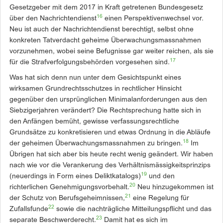
Gesetzgeber mit dem 2017 in Kraft getretenen Bundesgesetz
16
über den Nachrichtendienst
einen Perspektivenwechsel vor.
Neu ist auch der Nachrichtendienst berechtigt, selbst ohne
konkreten Tatverdacht geheime Überwachungsmassnahmen
vorzunehmen, wobei seine Befugnisse gar weiter reichen, als sie
17
für die Strafverfolgungsbehörden vorgesehen sind.
Was hat sich denn nun unter dem Gesichtspunkt eines
wirksamen Grundrechtsschutzes in rechtlicher Hinsicht
gegenüber den ursprünglichen Minimal­anforderungen aus den
Siebzigerjahren verändert? Die Rechtsprechung hatte sich in
den Anfängen bemüht, gewisse verfassungsrechtliche
Grundsätze zu konkretisieren und etwas Ordnung in die Abläufe
18
der geheimen Überwachungsmassnahmen zu bringen.
Im
Übrigen hat sich aber bis ­heute recht wenig geändert. Wir haben
nach wie vor die Verankerung des Verhältnismässigkeitsprinzips
19
(neuerdings in Form eines Deliktkatalogs)
und den
20
richterlichen Genehmigungsvorbehalt.
Neu hinzugekommen ist
21
der Schutz von Berufsgeheimnissen,
eine Regelung für
22
Zufallsfunde
sowie die nachträgliche Mitteilungspflicht und das
23
separate Beschwerderecht.
Damit hat es sich im