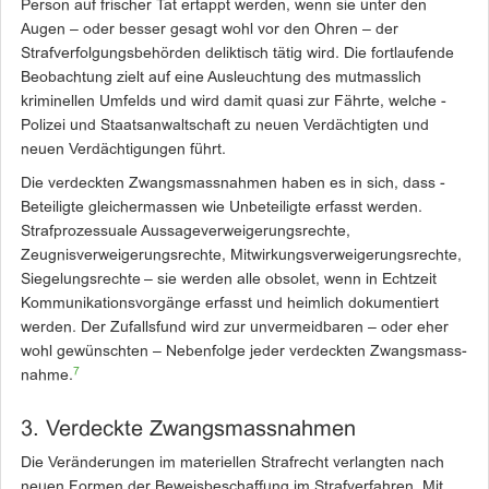
Person auf frischer Tat ertappt werden, wenn sie unter den
Augen – oder besser gesagt wohl vor den Ohren – der
Strafverfolgungsbehörden deliktisch tätig wird. Die fortlaufende
Beobachtung zielt auf eine Ausleuchtung des mutmasslich
kriminellen Umfelds und wird damit quasi zur Fährte, welche ­
Polizei und Staatsanwaltschaft zu neuen Verdächtigten und
neuen Verdächtigungen führt.
Die verdeckten Zwangsmassnahmen haben es in sich, dass ­
Beteiligte gleichermassen wie ­Unbeteiligte erfasst werden.
Strafprozessuale Aussageverweigerungsrechte,
Zeugnisverweigerungsrechte, Mitwirkungsverweigerungsrechte,
Siegelungsrechte – sie werden alle obsolet, wenn in Echtzeit
Kommunikations­vorgänge ­erfasst und heimlich dokumentiert
werden. Der Zufallsfund wird zur unvermeidbaren – oder eher
wohl gewünschten – Nebenfolge jeder verdeckten Zwangsmass­
7
nahme.
3. Verdeckte Zwangsmassnahmen
Die Veränderungen im materiellen Strafrecht verlangten nach
neuen Formen der Beweisbeschaffung im Strafverfahren. Mit