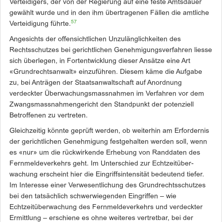
Verteidigers, der von der Regierung auf eine feste Amtsdauer
gewählt wurde und in den ihm übertragenen Fällen die amtliche
57
Verteidigung führte.
Angesichts der offensichtlichen Unzulänglichkeiten des
Rechtsschutzes bei gerichtlichen Genehmigungsverfahren liesse
sich überlegen, in Fortentwicklung dieser Ansätze eine Art
«Grundrechtsanwalt» einzuführen. Diesem käme die Aufgabe
zu, bei Anträgen der Staatsanwaltschaft auf Anordnung
verdeckter Überwachungsmassnahmen im Verfahren vor dem
Zwangsmassnahmengericht den Standpunkt der potenziell
Betroffenen zu vertreten.
Gleichzeitig könnte geprüft werden, ob weiterhin am Erfordernis
der gerichtlichen Genehmigung festgehalten werden soll, wenn
es «nur» um die rückwirkende Erhebung von Randdaten des
Fernmeldeverkehrs geht. Im Unterschied zur Echtzeit­über­
wachung erscheint hier die Eingriffsintensität bedeutend tiefer.
Im Interesse einer Verwesentlichung des Grundrechtsschutzes
bei den tatsächlich schwerwiegenden Eingriffen – wie
Echtzeitüberwachung des Fernmeldeverkehrs und verdeckter
Ermittlung – erschiene es ohne weiteres vertretbar, bei der