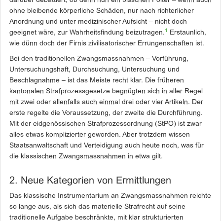
darüber debattiert, ob denn nun ein bisschen Folter – wenn auch
ohne bleibende körperliche Schäden, nur nach richterlicher
Anordnung und unter medizinischer Aufsicht – nicht doch
1
geeignet wäre, zur Wahrheitsfindung beizutragen.
­Erstaunlich,
wie dünn doch der Firnis zivilisatorischer Errungenschaften ist.
Bei den traditionellen Zwangsmassnahmen – Vorführung,
Untersuchungshaft, Durchsuchung, Untersuchung und
Beschlagnahme – ist das Meiste recht klar. Die früheren
kantonalen Strafprozess­ge­setze begnügten sich in aller Regel
mit zwei oder allenfalls auch einmal drei oder vier Artikeln. Der
erste regelte die Voraussetzung, der zweite die Durchführung.
Mit der eidgenössischen Strafprozessordnung (StPO) ist zwar
alles etwas komplizierter geworden. Aber trotzdem wissen
Staatsanwaltschaft und Verteidigung auch ­heute noch, was für
die klassischen Zwangsmassnahmen in etwa gilt.
2. Neue Kategorien von Ermittlungen
Das klassische Instrumentarium an Zwangsmassnahmen reichte
so lange aus, als sich das mate­rielle Strafrecht auf seine
traditionelle Aufgabe beschränkte, mit klar strukturierten