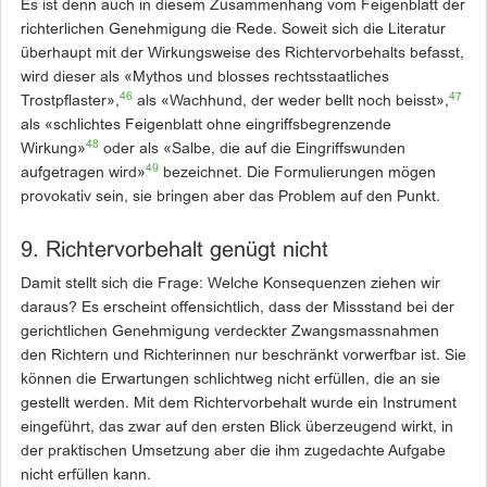
Es ist denn auch in diesem Zusammenhang vom Feigenblatt der
richterlichen Genehmigung die Rede. Soweit sich die Literatur
überhaupt mit der Wirkungsweise des Richtervorbehalts befasst,
wird dieser als «Mythos und blosses rechtsstaatliches
46
47
Trostpflaster»,
als «Wachhund, der weder bellt noch beisst»,
als «schlichtes Feigenblatt ohne eingriffsbegrenzende
48
Wirkung»
oder als «Salbe, die auf die Eingriffswunden
49
aufgetragen wird»
bezeichnet. Die Formulierungen mögen
provokativ sein, sie bringen aber das Problem auf den Punkt.
9. Richtervorbehalt genügt nicht
Damit stellt sich die Frage: Welche Konsequenzen ziehen wir
daraus? Es erscheint offensichtlich, dass der Missstand bei der
gerichtlichen Genehmigung verdeckter Zwangsmassnahmen
den Richtern und Richterinnen nur beschränkt vorwerfbar ist. Sie
können die Erwartungen schlichtweg nicht erfüllen, die an sie
gestellt werden. Mit dem Richtervorbehalt wurde ein Instrument
eingeführt, das zwar auf den ersten Blick überzeugend wirkt, in
der praktischen Umsetzung aber die ihm zugedachte Aufgabe
nicht erfüllen kann.