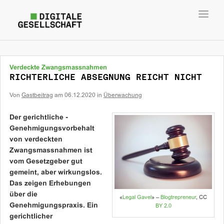
Toggl
navig
Verdeckte Zwangsmassnahmen
RICHTERLICHE ABSEGNUNG REICHT NICHT
Von
Gastbeitrag
am
06.12.2020
in
Überwachung
Der gerichtliche ­
Genehmigungsvorbehalt
von verdeckten
Zwangsmassnahmen ist
vom Gesetzgeber gut
gemeint, aber wirkungslos.
Das zeigen Erhebungen
über die
«
Legal Gavel
» –
Blogtrepreneur
, CC
Genehmigungspraxis. Ein
BY 2.0
gerichtlicher