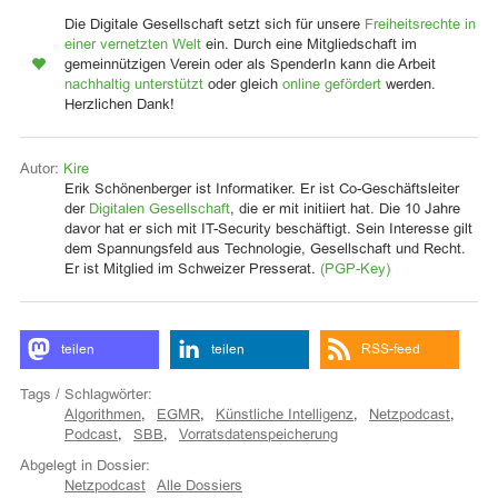
Die Digitale Gesellschaft setzt sich für unsere
Freiheitsrechte in
einer vernetzten Welt
ein. Durch eine Mitgliedschaft im
gemeinnützigen Verein oder als SpenderIn kann die Arbeit
nachhaltig unterstützt
oder gleich
online gefördert
werden.
Herzlichen Dank!
Autor:
Kire
Erik Schönenberger ist Informatiker. Er ist Co-Geschäftsleiter
der
Digitalen Gesellschaft
, die er mit initiiert hat. Die 10 Jahre
davor hat er sich mit IT-Security beschäftigt. Sein Interesse gilt
dem Spannungsfeld aus Technologie, Gesellschaft und Recht.
Er ist Mitglied im Schweizer Presserat.
(PGP-Key)
teilen
teilen
RSS-feed
Tags / Schlagwörter:
Algorithmen
,
EGMR
,
Künstliche Intelligenz
,
Netzpodcast
,
Podcast
,
SBB
,
Vorratsdatenspeicherung
Abgelegt in Dossier:
Netzpodcast
Alle Dossiers