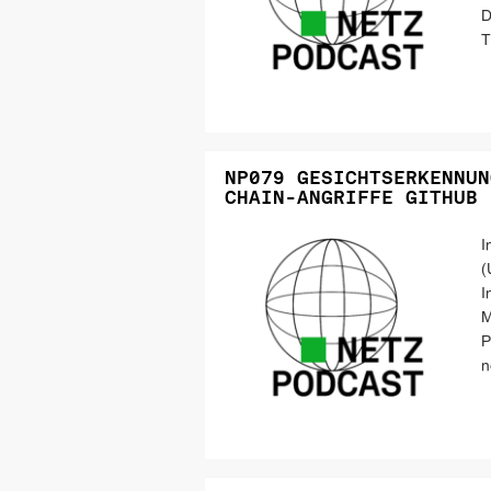
D
T
NP079 GESICHTSERKENNUN
CHAIN-ANGRIFFE GITHUB
I
(
I
M
P
n