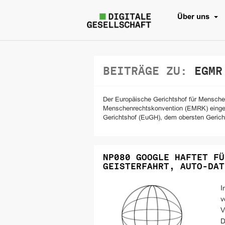
Über uns
BEITRÄGE ZU:
EGMR
Der Europäische Gerichtshof für Mensche
Menschenrechtskonvention (EMRK) eingeric
Gerichtshof (EuGH), dem obersten Gerich
NP080 GOOGLE HAFTET FÜ
GEISTERFAHRT, AUTO-DAT
I
v
V
D