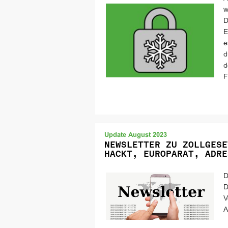
w
D
E
e
d
d
F
Update August 2023
NEWSLETTER ZU ZOLLGESE
HACKT, EUROPARAT, ADRE
D
D
V
A