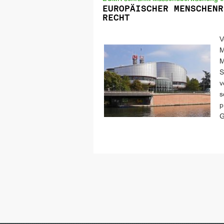
EUROPÄISCHER MENSCHENR
RECHT
V
M
M
S
v
s
p
G