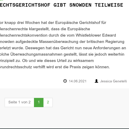
ECHTSGERICHTSHOF GIBT SNOWDEN TEILWEISE
or knapp drei Wochen hat der Europäische Gerichtshof für
enschenrechte klargestellt, dass die Europäische
enschenrechtskonvention durch die vom Whistleblower Edward
nowden aufgedeckte Massenüberwachung der britischen Regierung
erletzt wurde. Deswegen hat das Gericht nun neue Anforderungen an
olche Überwachungsmassnahmen gestellt, lässt sie jedoch weiterhin
rinzipiell zu. Ob und wie dieses Urteil zu wirksamem
rundrechtsschutz verhilft wird erst die Praxis zeigen können.
14.06.2021
Jessica Genetelli
(current)
Seite 1 von 2
1
2