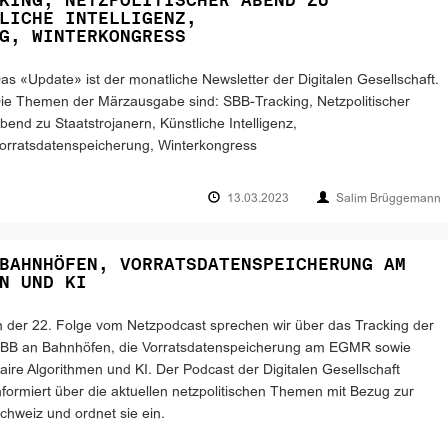
KING, NETZPOLITISCHER ABEND ZU
LICHE INTELLIGENZ,
G, WINTERKONGRESS
as «Update» ist der monatliche Newsletter der Digitalen Gesellschaft.
ie Themen der Märzausgabe sind: SBB-Tracking, Netzpolitischer
bend zu Staatstrojanern, Künstliche Intelligenz,
orratsdatenspeicherung, Winterkongress
13.03.2023
Salim Brüggemann
BAHNHÖFEN, VORRATSDATENSPEICHERUNG AM
N UND KI
n der 22. Folge vom Netzpodcast sprechen wir über das Tracking der
BB an Bahnhöfen, die Vorratsdatenspeicherung am EGMR sowie
aire Algorithmen und KI. Der Podcast der Digitalen Gesellschaft
nformiert über die aktuellen netzpolitischen Themen mit Bezug zur
chweiz und ordnet sie ein.