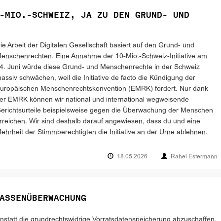
-MIO.-SCHWEIZ, JA ZU DEN GRUND- UND
ie Arbeit der Digitalen Gesellschaft basiert auf den Grund- und
enschenrechten. Eine Annahme der 10-Mio.-Schweiz-Initiative am
4. Juni würde diese Grund- und Menschenrechte in der Schweiz
assiv schwächen, weil die Initiative de facto die Kündigung der
uropäischen Menschenrechtskonvention (EMRK) fordert. Nur dank
er EMRK können wir national und international wegweisende
erichtsurteile beispielsweise gegen die Überwachung der Menschen
rreichen. Wir sind deshalb darauf angewiesen, dass du und eine
ehrheit der Stimmberechtigten die Initiative an der Urne ablehnen.
18.05.2026
Rahel Estermann
ASSENÜBERWACHUNG
nstatt die grundrechtswidrige Vorratsdatenspeicherung abzuschaffen,