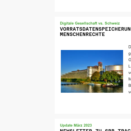
Digitale Gesellschaft vs. Schweiz
VORRATSDATENSPEICHERUN
MENSCHENRECHTE
D
g
G
L
v
M
B
v
Update März 2023