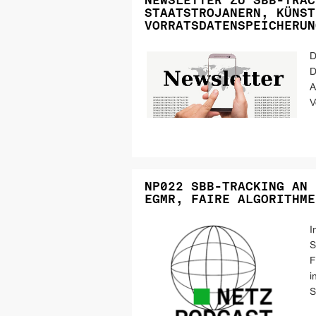
NEWSLETTER ZU SBB-TRAC
STAATSTROJANERN, KÜNST
VORRATSDATENSPEICHERUN
D
D
A
V
NP022 SBB-TRACKING AN 
EGMR, FAIRE ALGORITHME
I
S
F
i
S