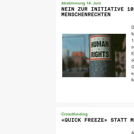
Abstimmung 14. Juni
NEIN ZUR INITIATIVE 10
MENSCHENRECHTEN
D
M
1
m
E
d
G
e
M
Crowdfunding
«QUICK FREEZE» STATT M
A