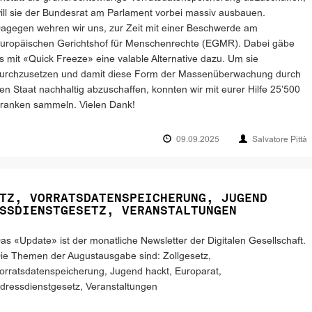
ill sie der Bundesrat am Parlament vorbei massiv ausbauen.
agegen wehren wir uns, zur Zeit mit einer Beschwerde am
uropäischen Gerichtshof für Menschenrechte (EGMR). Dabei gäbe
s mit «Quick Freeze» eine valable Alternative dazu. Um sie
urchzusetzen und damit diese Form der Massenüberwachung durch
en Staat nachhaltig abzuschaffen, konnten wir mit eurer Hilfe 25’500
ranken sammeln. Vielen Dank!
09.09.2025
Salvatore Pittà
TZ, VORRATSDATENSPEICHERUNG, JUGEND
SSDIENSTGESETZ, VERANSTALTUNGEN
as «Update» ist der monatliche Newsletter der Digitalen Gesellschaft.
ie Themen der Augustausgabe sind: Zollgesetz,
orratsdatenspeicherung, Jugend hackt, Europarat,
dressdienstgesetz, Veranstaltungen