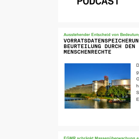
Ausstehender Entscheid von Bedeutun
VORRATSDATENSPEICHERUN
BEURTEILUNG DURCH DEN 
MENSCHENRECHTE
D
g
G
h
S
E
EGMR schränkt Massenüberwachung e