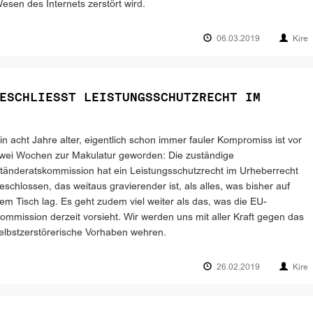
esen des Internets zerstört wird.
06.03.2019
Kire
ESCHLIESST LEISTUNGSSCHUTZRECHT IM
in acht Jahre alter, eigentlich schon immer fauler Kompromiss ist vor
wei Wochen zur Makulatur geworden: Die zuständige
tänderatskommission hat ein Leistungsschutzrecht im Urheberrecht
eschlossen, das weitaus gravierender ist, als alles, was bisher auf
em Tisch lag. Es geht zudem viel weiter als das, was die EU-
ommission derzeit vorsieht. Wir werden uns mit aller Kraft gegen das
elbstzerstörerische Vorhaben wehren.
26.02.2019
Kire