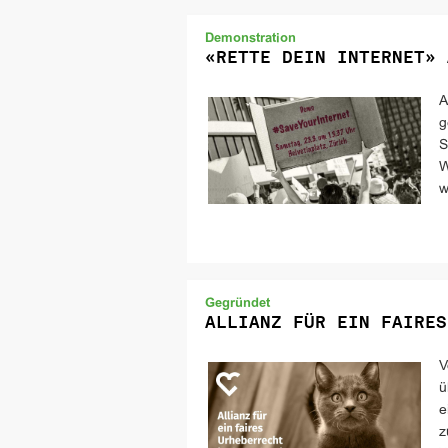
Demonstration
«RETTE DEIN INTERNET» 
A
g
S
W
w
Gegründet
ALLIANZ FÜR EIN FAIRES
V
ü
e
z