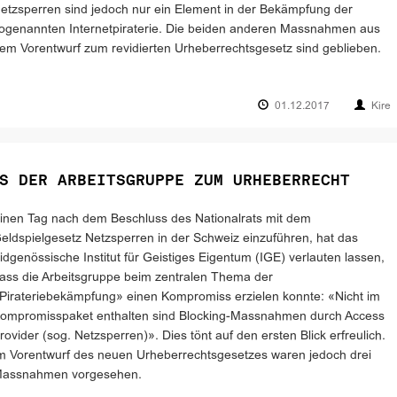
etzsperren sind jedoch nur ein Element in der Bekämpfung der
ogenannten Internetpiraterie. Die beiden anderen Massnahmen aus
em Vorentwurf zum revidierten Urheberrechtsgesetz sind geblieben.
01.12.2017
Kire
S DER ARBEITSGRUPPE ZUM URHEBERRECHT
inen Tag nach dem Beschluss des Nationalrats mit dem
eldspielgesetz Netzsperren in der Schweiz einzuführen, hat das
idgenössische Institut für Geistiges Eigentum (IGE) verlauten lassen,
ass die Arbeitsgruppe beim zentralen Thema der
Pirateriebekämpfung» einen Kompromiss erzielen konnte: «Nicht im
ompromisspaket enthalten sind Blocking-Massnahmen durch Access
rovider (sog. Netzsperren)». Dies tönt auf den ersten Blick erfreulich.
m Vorentwurf des neuen Urheberrechtsgesetzes waren jedoch drei
assnahmen vorgesehen.