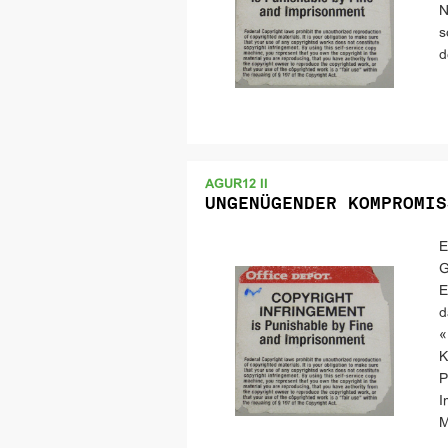
N
s
d
AGUR12 II
UNGENÜGENDER KOMPROMIS
E
G
E
d
«
K
P
I
M