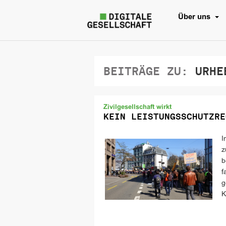
Über uns
BEITRÄGE ZU:
URHE
Zivilgesellschaft wirkt
KEIN LEISTUNGSSCHUTZRE
I
z
b
f
g
K