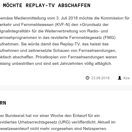
 MÖCHTE REPLAY-TV ABSCHAFFEN
emäss Medienmitteilung vom 3. Juli 2018 möchte die Kommission für
erkehr und Fernmeldewesen (KVF-N) den «Grundsatz der
ignalintegralität» für die Weiterverbreitung von Radio- und
ernsehprogrammen in das revidierte Fernmeldegesetz (FMG)
ufnehmen. Sie würde damit das Replay-TV, das heisst das
ufnehmen und zeitversetzte Schauen von Fernsehsendungen,
aktisch abschaffen. Privatkopien von Fernsehsendungen waren
islang unbestritten und sind seit Jahrzehnten völlig alltäglich.
23.08.2018
Kire
RN
er Bundesrat hat vor einer Woche den Entwurf für ein
evidiertes Urheberrechtsgesetz (URG) veröffentlicht. Aktuell im
esetzesentwurf nicht mehr vorgesehen sind Netzsperren.