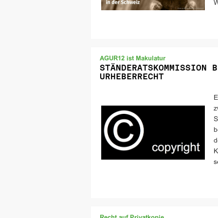
W
AGUR12 ist Makulatur
STÄNDERATSKOMMISSION B
URHEBERRECHT
E
z
S
b
d
K
s