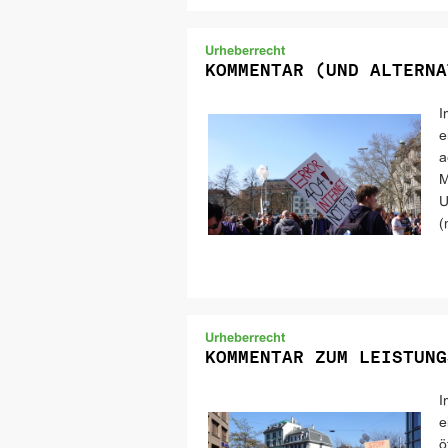
Urheberrecht
KOMMENTAR (UND ALTERNA
I
e
a
M
U
(
Urheberrecht
KOMMENTAR ZUM LEISTUNG
I
e
ö