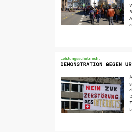
W
B
A
a
Leistungsschutzrecht
DEMONSTRATION GEGEN UR
A
g
d
D
Z
b