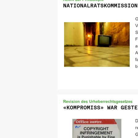
Recht auf Privatkopie
NATIONALRATSKOMMISSION
G
V
S
F
a
A
f
b
Revision des Urheberrechtsgesetzes
«KOMPROMISS» WAR GESTE
D
r
G