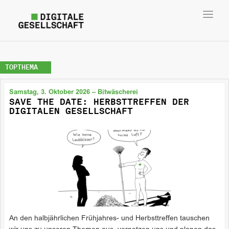
Toggl
navig
TOPTHEMA
Samstag, 3. Oktober 2026 – Bitwäscherei
SAVE THE DATE: HERBSTTREFFEN DER
DIGITALEN GESELLSCHAFT
An den halbjährlichen Frühjahres- und Herbsttreffen tauschen