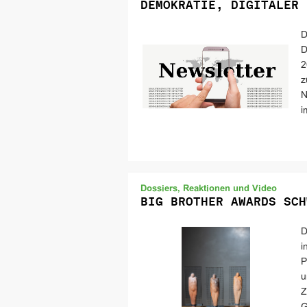
DEMOKRATIE, DIGITALER 
D
D
2
z
N
i
Dossiers, Reaktionen und Video
BIG BROTHER AWARDS SCH
D
i
P
u
Z