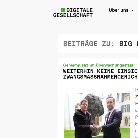
Über uns
BEITRÄGE ZU:
BIG B
Geheimjustiz im Überwachungsstaat
WEITERHIN KEINE EINSIC
ZWANGSMASSNAHMENGERICH
I
Z
E
u
P
b
n
v