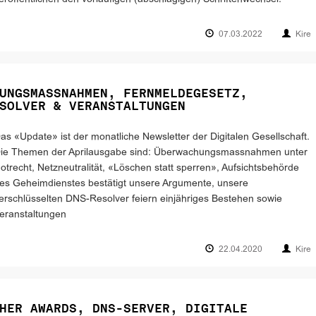
07.03.2022
Kire
UNGSMASSNAHMEN, FERNMELDEGESETZ,
SOLVER & VERANSTALTUNGEN
as «Update» ist der monatliche Newsletter der Digitalen Gesellschaft.
ie Themen der Aprilausgabe sind: Überwachungsmassnahmen unter
otrecht, Netzneutralität, «Löschen statt sperren», Aufsichtsbehörde
es Geheimdienstes bestätigt unsere Argumente, unsere
erschlüsselten DNS-Resolver feiern einjähriges Bestehen sowie
eranstaltungen
22.04.2020
Kire
HER AWARDS, DNS-SERVER, DIGITALE