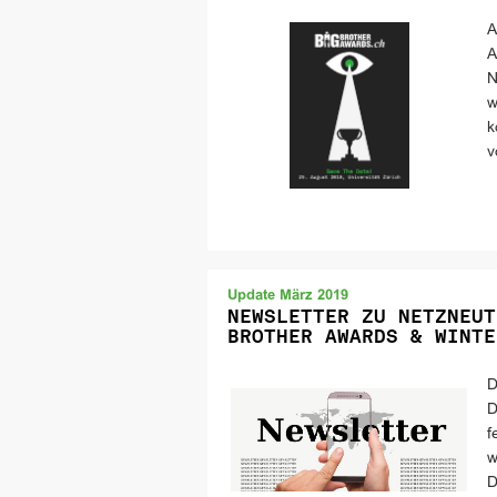
A
A
N
w
k
v
Update März 2019
NEWSLETTER ZU NETZNEUT
BROTHER AWARDS & WINTE
D
D
f
w
D