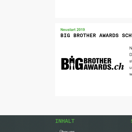
Neustart 2019
BIG BROTHER AWARDS SCH
N
D
s
u
w
INHALT