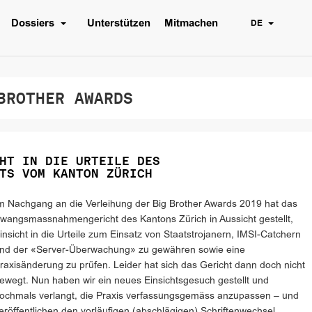
Dossiers
Unterstützen
Mitmachen
DE
ROTHER AWARDS
HT IN DIE URTEILE DES
TS VOM KANTON ZÜRICH
m Nachgang an die Verleihung der Big Brother Awards 2019 hat das
wangsmassnahmengericht des Kantons Zürich in Aussicht gestellt,
insicht in die Urteile zum Einsatz von Staatstrojanern, IMSI-Catchern
nd der «Server-Überwachung» zu gewähren sowie eine
raxisänderung zu prüfen. Leider hat sich das Gericht dann doch nicht
ewegt. Nun haben wir ein neues Einsichtsgesuch gestellt und
ochmals verlangt, die Praxis verfassungsgemäss anzupassen – und
eröffentlichen den vorläufigen (abschlägigen) Schriftenwechsel.