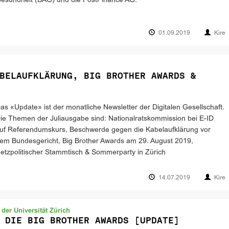
esundheit (BAG) und die PostFinance AG.
01.09.2019
Kire
BELAUFKLÄRUNG, BIG BROTHER AWARDS &
as «Update» ist der monatliche Newsletter der Digitalen Gesellschaft.
ie Themen der Juliausgabe sind: Nationalratskommission bei E-ID
uf Referendumskurs, Beschwerde gegen die Kabelaufklärung vor
em Bundesgericht, Big Brother Awards am 29. August 2019,
etzpolitischer Stammtisch & Sommerparty in Zürich
14.07.2019
Kire
der Universität Zürich
 DIE BIG BROTHER AWARDS [UPDATE]