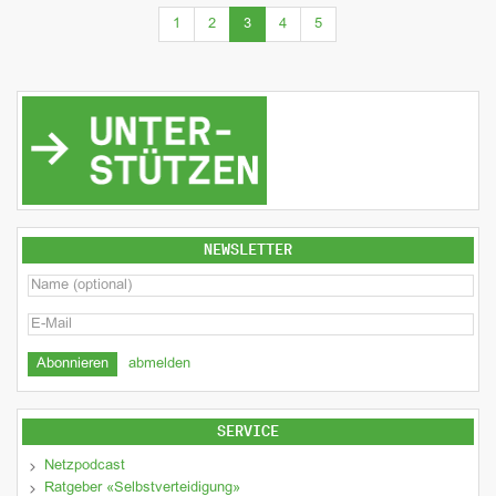
(current)
1
2
3
4
5
NEWSLETTER
abmelden
SERVICE
Netzpodcast
Ratgeber «Selbstverteidigung»