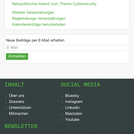
Netzpolitischer Abend zum Thema Cybersecurity
Weitere Veranstaltungen
Regelmässige Veranstaltungen
Kalendereinträge herunterladen
Neue Beiträge per E-Mail erhalten
INHALT
SOCIAL MEDIA
Über uns
Bluesky
Dossiers
Instagram
Unterstützen
Linkedin
Mitmachen
Mastodon
Youtube
NEWSLETTER