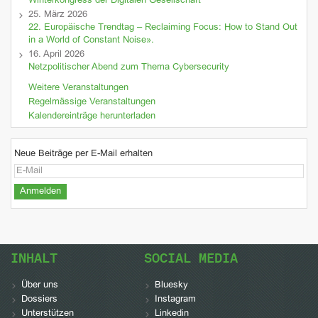
Winterkongress der Digitalen Gesellschaft
25. März 2026
22. Europäische Trendtag – Reclaiming Focus: How to Stand Out
in a World of Constant Noise».
16. April 2026
Netzpolitischer Abend zum Thema Cybersecurity
Weitere Veranstaltungen
Regelmässige Veranstaltungen
Kalendereinträge herunterladen
Neue Beiträge per E-Mail erhalten
INHALT
SOCIAL MEDIA
Über uns
Bluesky
Dossiers
Instagram
Unterstützen
Linkedin