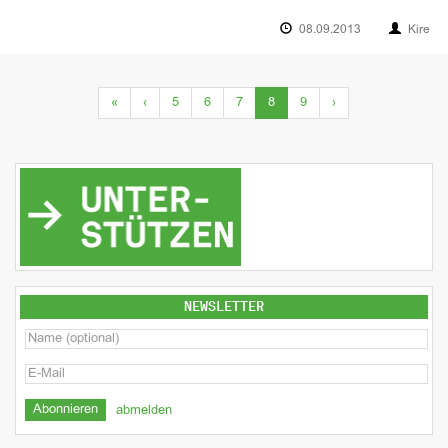
08.09.2013
Kire
(current)
«
‹
5
6
7
8
9
›
NEWSLETTER
abmelden