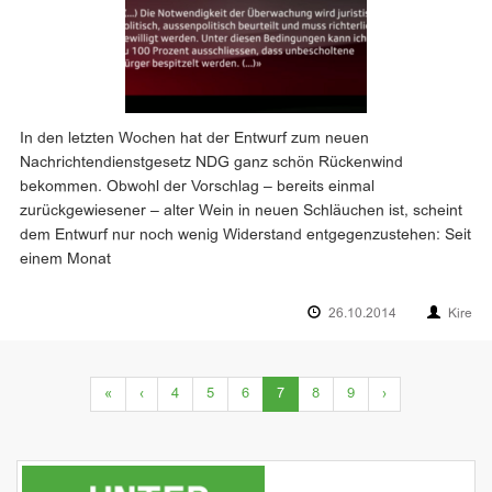
In den letzten Wochen hat der Entwurf zum neuen
Nachrichtendienstgesetz NDG ganz schön Rückenwind
bekommen. Obwohl der Vorschlag – bereits einmal
zurückgewiesener – alter Wein in neuen Schläuchen ist, scheint
dem Entwurf nur noch wenig Widerstand entgegenzustehen: Seit
einem Monat
26.10.2014
Kire
(current)
«
‹
4
5
6
7
8
9
›