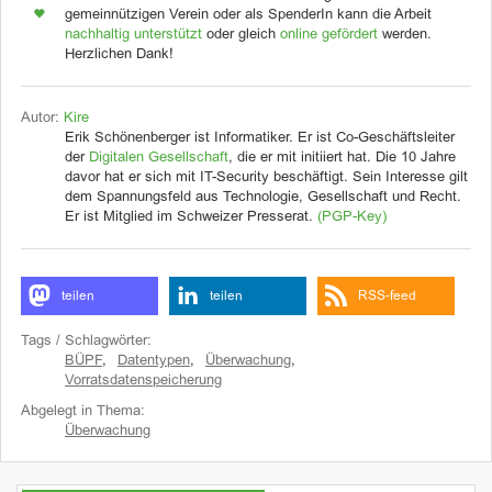
gemeinnützigen Verein oder als SpenderIn kann die Arbeit
nachhaltig unterstützt
oder gleich
online gefördert
werden.
Herzlichen Dank!
Autor:
Kire
Erik Schönenberger ist Informatiker. Er ist Co-Geschäftsleiter
der
Digitalen Gesellschaft
, die er mit initiiert hat. Die 10 Jahre
davor hat er sich mit IT-Security beschäftigt. Sein Interesse gilt
dem Spannungsfeld aus Technologie, Gesellschaft und Recht.
Er ist Mitglied im Schweizer Presserat.
(PGP-Key)
teilen
teilen
RSS-feed
Tags / Schlagwörter:
BÜPF
,
Datentypen
,
Überwachung
,
Vorratsdatenspeicherung
Abgelegt in Thema:
Überwachung