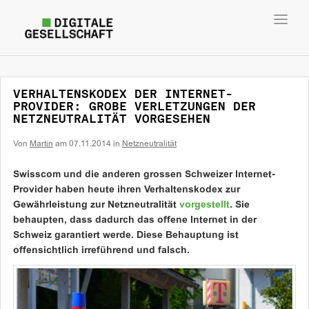
Toggl
navig
VERHALTENSKODEX DER INTERNET-
PROVIDER: GROBE VERLETZUNGEN DER
NETZNEUTRALITÄT VORGESEHEN
Von
Martin
am
07.11.2014
in
Netzneutralität
Swisscom und die anderen grossen Schweizer Internet-
Provider haben heute ihren Verhaltenskodex zur
Gewährleistung zur Netzneutralität
vorgestellt
. Sie
behaupten, dass dadurch das offene Internet in der
Schweiz garantiert werde. Diese Behauptung ist
offensichtlich irreführend und falsch.