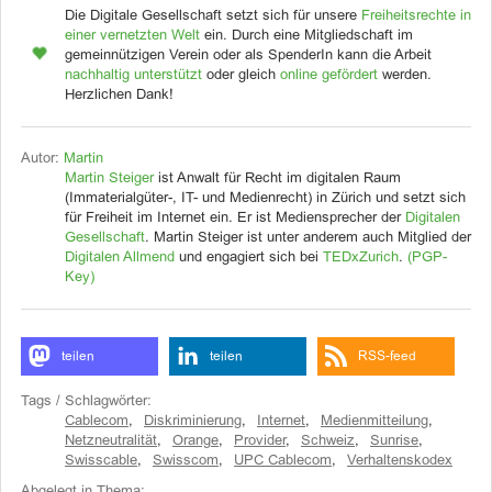
Die Digitale Gesellschaft setzt sich für unsere
Freiheitsrechte in
einer vernetzten Welt
ein. Durch eine Mitgliedschaft im
gemeinnützigen Verein oder als SpenderIn kann die Arbeit
nachhaltig unterstützt
oder gleich
online gefördert
werden.
Herzlichen Dank!
Autor:
Martin
Martin Steiger
ist Anwalt für Recht im digitalen Raum
(Immaterialgüter-, IT- und Medienrecht) in Zürich und setzt sich
für Freiheit im Internet ein. Er ist Mediensprecher der
Digitalen
Gesellschaft
. Martin Steiger ist unter anderem auch Mitglied der
Digitalen Allmend
und engagiert sich bei
TEDxZurich
.
(PGP-
Key)
teilen
teilen
RSS-feed
Tags / Schlagwörter:
Cablecom
,
Diskriminierung
,
Internet
,
Medienmitteilung
,
Netzneutralität
,
Orange
,
Provider
,
Schweiz
,
Sunrise
,
Swisscable
,
Swisscom
,
UPC Cablecom
,
Verhaltenskodex
Abgelegt in Thema: