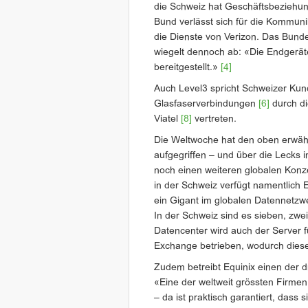
die Schweiz hat Geschäftsbezieh
Bund verlässt sich für die Kommuni
die Dienste von Verizon. Das Bund
wiegelt dennoch ab: «Die Endgerät
bereitgestellt.»
[4]
Auch Level3 spricht Schweizer Ku
Glasfaserverbindungen
[6]
durch di
Viatel
[8]
vertreten.
Die Weltwoche hat den oben erwähn
aufgegriffen – und über die Lecks 
noch einen weiteren globalen Konz
in der Schweiz verfügt namentlich E
ein Gigant im globalen Datennetzwe
In der Schweiz sind es sieben, zwei
Datencenter wird auch der Server f
Exchange betrieben, wodurch diese 
Zudem betreibt Equinix einen der d
«Eine der weltweit grössten Firmen
– da ist praktisch garantiert, dass 