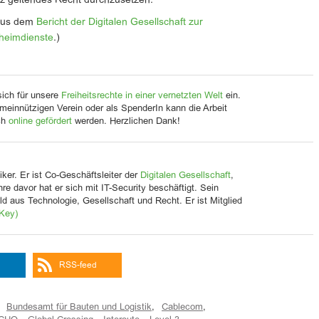
z geltendes Recht durchzusetzen.
 aus dem
Bericht der Digitalen Gesellschaft zur
heimdienste
.)
sich für unsere
Freiheitsrechte in einer vernetzten Welt
ein.
meinnützigen Verein oder als SpenderIn kann die Arbeit
ch
online gefördert
werden. Herzlichen Dank!
iker. Er ist Co-Geschäftsleiter der
Digitalen Gesellschaft
,
Jahre davor hat er sich mit IT-Security beschäftigt. Sein
d aus Technologie, Gesellschaft und Recht. Er ist Mitglied
Key)
RSS-feed
Bundesamt für Bauten und Logistik
,
Cablecom
,