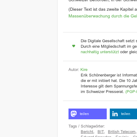
Schweizer Behörden, in der Schwei
(Dieser Text ist das zweite Kapitel
Massenüberwachung durch die Ge
Die Digitale Gesellschaft setzt 
Durch eine Mitgliedschaft im ge
nachhaltig unterstützt
oder glei
Autor:
Kire
Erik Schönenberger ist Informat
die er mit initiiert hat. Die 10 
Interesse gilt dem Spannungsfel
im Schweizer Presserat.
(PGP-
teilen
teilen
Tags / Schlagwörter:
Bericht
,
BIT
,
British Telecom
,