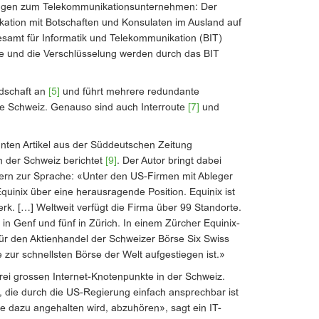
ungen zum Telekommunikationsunternehmen: Der
kation mit Botschaften und Konsulaten im Ausland auf
esamt für Informatik und Telekommunikation (BIT)
e und die Verschlüsselung werden durch das BIT
ndschaft an
[5]
und führt mehrere redundante
e Schweiz. Genauso sind auch Interroute
[7]
und
ten Artikel aus der Süddeutschen Zeitung
in der Schweiz berichtet
[9]
. Der Autor bringt dabei
ern zur Sprache: «Unter den US-Firmen mit Ableger
quinix über eine herausragende Position. Equinix ist
rk. […] Weltweit verfügt die Firma über 99 Standorte.
 in Genf und fünf in Zürich. In einem Zürcher Equinix-
ür den Aktienhandel der Schweizer Börse Six Swiss
zur schnellsten Börse der Welt aufgestiegen ist.»
rei grossen Internet-Knotenpunkte in der Schweiz.
, die durch die US-Regierung einfach ansprechbar ist
sie dazu angehalten wird, abzuhören», sagt ein IT-