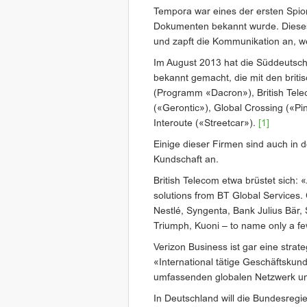
Tempora war eines der ersten Sp
Dokumenten bekannt wurde. Dieses
und zapft die Kommunikation an, w
Im August 2013 hat die Süddeutsc
bekannt gemacht, die mit den brit
(Programm «Dacron»), British Tel
(«Gerontic»), Global Crossing («Pin
Interoute («Streetcar»).
[1]
Einige dieser Firmen sind auch in d
Kundschaft an.
British Telecom etwa brüstet sich: 
solutions from BT Global Services.
Nestlé, Syngenta, Bank Julius Bär,
Triumph, Kuoni – to name only a f
Verizon Business ist gar eine stra
«International tätige Geschäftsku
umfassenden globalen Netzwerk un
In Deutschland will die Bundesregie