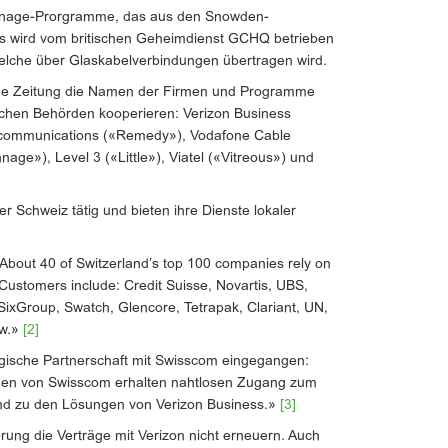
ionage-Prorgramme, das aus den Snowden-
 wird vom britischen Geheimdienst GCHQ betrieben
elche über Glaskabelverbindungen übertragen wird.
he Zeitung die Namen der Firmen und Programme
ischen Behörden kooperieren: Verizon Business
ecommunications («Remedy»), Vodafone Cable
nage»), Level 3 («Little»), Viatel («Vitreous») und
er Schweiz tätig und bieten ihre Dienste lokaler
«About 40 of Switzerland’s top 100 companies rely on
 Customers include: Credit Suisse, Novartis, UBS,
 SixGroup, Swatch, Glencore, Tetrapak, Clariant, UN,
ew.»
[2]
tegische Partnerschaft mit Swisscom eingegangen:
nden von Swisscom erhalten nahtlosen Zugang zum
d zu den Lösungen von Verizon Business.»
[3]
rung die Verträge mit Verizon nicht erneuern. Auch