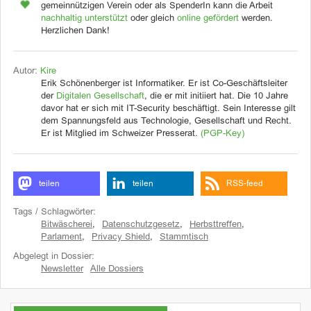
gemeinnützigen Verein oder als SpenderIn kann die Arbeit
nachhaltig unterstützt
oder gleich
online gefördert
werden.
Herzlichen Dank!
Autor:
Kire
Erik Schönenberger ist Informatiker. Er ist Co-Geschäftsleiter
der
Digitalen Gesellschaft
, die er mit initiiert hat. Die 10 Jahre
davor hat er sich mit IT-Security beschäftigt. Sein Interesse gilt
dem Spannungsfeld aus Technologie, Gesellschaft und Recht.
Er ist Mitglied im Schweizer Presserat.
(PGP-Key)
teilen
teilen
RSS-feed
Tags / Schlagwörter:
Bitwäscherei
,
Datenschutzgesetz
,
Herbsttreffen
,
Parlament
,
Privacy Shield
,
Stammtisch
Abgelegt in Dossier:
Newsletter
Alle Dossiers