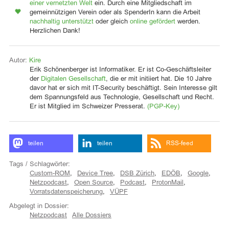
einer vernetzten Welt
ein. Durch eine Mitgliedschaft im
gemeinnützigen Verein oder als SpenderIn kann die Arbeit
nachhaltig unterstützt
oder gleich
online gefördert
werden.
Herzlichen Dank!
Autor:
Kire
Erik Schönenberger ist Informatiker. Er ist Co-Geschäftsleiter
der
Digitalen Gesellschaft
, die er mit initiiert hat. Die 10 Jahre
davor hat er sich mit IT-Security beschäftigt. Sein Interesse gilt
dem Spannungsfeld aus Technologie, Gesellschaft und Recht.
Er ist Mitglied im Schweizer Presserat.
(PGP-Key)
teilen
teilen
RSS-feed
Tags / Schlagwörter:
Custom-ROM
,
Device Tree
,
DSB Zürich
,
EDÖB
,
Google
,
Netzpodcast
,
Open Source
,
Podcast
,
ProtonMail
,
Vorratsdatenspeicherung
,
VÜPF
Abgelegt in Dossier:
Netzpodcast
Alle Dossiers