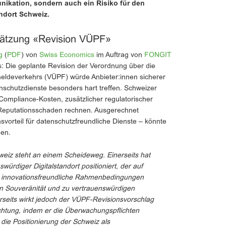
ikation, sondern auch ein Risiko für den
ndort Schweiz.
hätzung «Revision VÜPF»
g
(
PDF
) von
Swiss Economics
im Auftrag von
FONGIT
: Die geplante Revision der Verordnung über die
ldeverkehrs (VÜPF) würde Anbieter:innen sicherer
schutzdienste besonders hart treffen. Schweizer
ompliance-Kosten, zusätzlicher regulatorischer
Reputationsschaden rechnen. Ausgerechnet
svorteil für datenschutzfreundliche Dienste – könnte
den.
chweiz steht an einem Scheideweg. Einerseits hat
würdiger Digitalstandort positioniert, der auf
, innovationsfreundliche Rahmenbedingungen
alen Souveränität und zu vertrauenswürdigen
seits wirkt jedoch der VÜPF-Revisionsvorschlag
chtung, indem er die Überwachungspflichten
 die Positionierung der Schweiz als