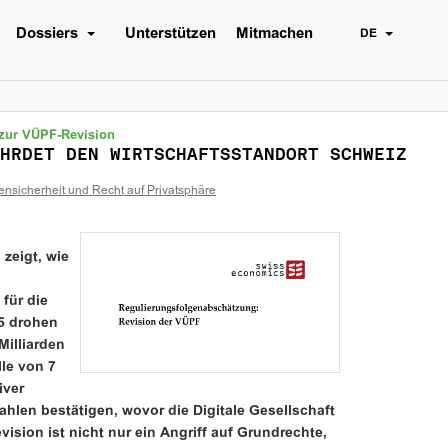
Dossiers
Unterstützen
Mitmachen
DE
zur VÜPF-Revision
HRDET DEN WIRTSCHAFTSSTANDORT SCHWEIZ
ensicherheit und Recht auf Privatsphäre
zeigt, wie
für die
5 drohen
Milliarden
le von 7
iver
Zahlen bestätigen, wovor die Digitale Gesellschaft
ision ist nicht nur ein Angriff auf Grundrechte,