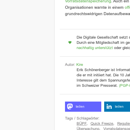
Vorratsdatenspeicherung
. Auch ein
Organisationen warnte in einem
of
grundrechtswidrigen Datenaufbewa
Die Digitale Gesellschaft setzt 
Durch eine Mitgliedschaft im ge
nachhaltig unterstützt
oder glei
Autor:
Kire
Erik Schönenberger ist Informat
die er mit initiiert hat. Die 10 
Interesse gilt dem Spannungsfel
im Schweizer Presserat.
(PGP-
teilen
teilen
Tags / Schlagwörter:
BÜPF
,
Quick Freeze
,
Reguli
Überwachung
,
Vorratsdatensp