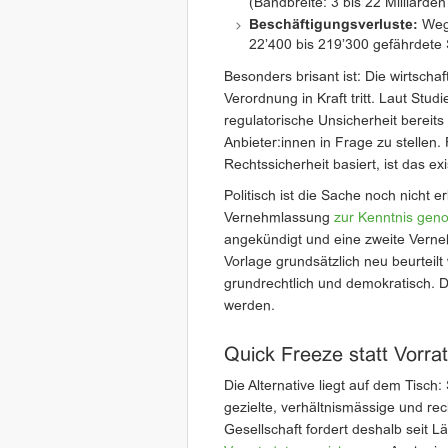
(Bandbreite: 3 bis 22 Milliarde
Beschäftigungsverluste:
Wegf
22’400 bis 219’300 gefährdete 
Besonders brisant ist: Die wirtscha
Verordnung in Kraft tritt. Laut Stud
regulatorische Unsicherheit bereits
Anbieter:innen in Frage zu stellen.
Rechtssicherheit basiert, ist das exi
Politisch ist die Sache noch nicht 
Vernehmlassung
zur Kenntnis ge
angekündigt und eine zweite Verneh
Vorlage grundsätzlich neu beurteilt
grundrechtlich und demokratisch. D
werden.
Quick Freeze statt Vorra
Die Alternative liegt auf dem Tisch
gezielte, verhältnismässige und rech
Gesellschaft fordert deshalb seit