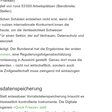
n Franken)
all von rund 53’000 Arbeitsplätzen (Bandbreite:
Stellen)
ftlichen Schäden entstehen nicht erst, wenn die
ie nutzen internationale Konkurrent:innen die
 heute, um die Verlässlichkeit Schweizer
 Für einen Sektor, der auf Vertrauen, Datenschutz und
stenziell.
erledigt. Der Bundesrat hat die Ergebnisse der ersten
nommen
, eine Regulierungsfolgenabschätzung
mlassung in Aussicht gestellt. Genau dort muss die
 werden – nicht nur wirtschaftlich, sondern auch
ie Zivilgesellschaft muss zwingend mit einbezogen
tsdatenspeicherung
: Statt anlassloser Vorratsdatenspeicherung braucht es
tsstaatlich kontrollierte Instrumente. Die Digitale
 Längerem
«Quick Freeze» statt