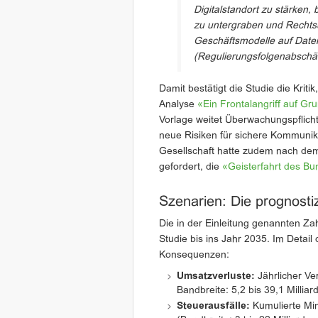
Digitalstandort zu stärken,
zu untergraben und Rechts
Geschäftsmodelle auf Daten
(Regulierungsfolgenabschä
Damit bestätigt die Studie die Kritik
Analyse
«Ein Frontalangriff auf G
Vorlage weitet Überwachungspflichte
neue Risiken für sichere Kommunikat
Gesellschaft hatte zudem nach d
gefordert, die
«Geisterfahrt des Bu
Szenarien: Die prognosti
Die in der Einleitung genannten Za
Studie bis ins Jahr 2035. Im Detail
Konsequenzen:
Umsatzverluste:
Jährlicher Ve
Bandbreite: 5,2 bis 39,1 Millia
Steuerausfälle:
Kumulierte Mi