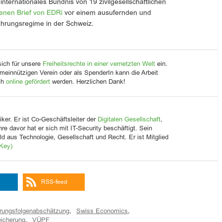
 internationales Bündnis von 19 zivilgesellschaftlichen
fenen Brief von EDRi
vor einem ausufernden und
hrungsregime in der Schweiz.
sich für unsere
Freiheitsrechte in einer vernetzten Welt
ein.
meinnützigen Verein oder als SpenderIn kann die Arbeit
ch
online gefördert
werden. Herzlichen Dank!
iker. Er ist Co-Geschäftsleiter der
Digitalen Gesellschaft
,
Jahre davor hat er sich mit IT-Security beschäftigt. Sein
d aus Technologie, Gesellschaft und Recht. Er ist Mitglied
Key)
RSS-feed
erungsfolgenabschätzung
,
Swiss Economics
,
eicherung
,
VÜPF