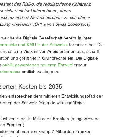
 besteht das Risiko, die regulatorische Kohärenz
unsicherheit für Unternehmen, deren
schutz und -sicherheit beruhen, zu schaffen.»
tzung «Revision VÜPF» von Swiss Economics)
, welche die Digitale Gesellschaft bereits in ihrer
rundrechte und KMU in der Schweiz»
formuliert hat: Die
n auf eine Vielzahl von Anbieter:innen aus, schafft
ion und greift tief in Grundrechte ein. Die Digitale
em
publik gewordenen neueren Entwurf
erneut
ndesrates»
endlich zu stoppen.
zierten Kosten bis 2035
hlen entsprechen dem mittleren Entwicklungspfad der
 drohen der Schweiz folgende wirtschaftliche
rlust von rund 10 Milliarden Franken (ausgewiesene
rden Franken)
ndereinnahmen von knapp 7 Milliarden Franken