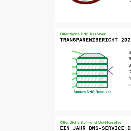
D
Öffentliche DNS Resolver
TRANSPARENZBERICHT 202
S
R
B
D
N
e
Öffentliche DoT- und DoH-Resolver
EIN JAHR DNS-SERVICE D