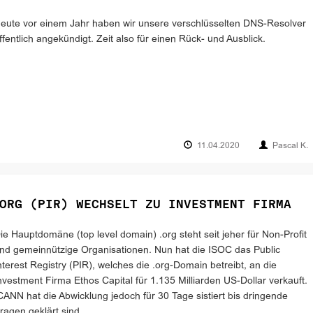
eute vor einem Jahr haben wir unsere verschlüsselten DNS-Resolver
ffentlich angekündigt. Zeit also für einen Rück- und Ausblick.
11.04.2020
Pascal K.
ORG (PIR) WECHSELT ZU INVESTMENT FIRMA
ie Hauptdomäne (top level domain) .org steht seit jeher für Non-Profit
nd gemeinnützige Organisationen. Nun hat die ISOC das Public
nterest Registry (PIR), welches die .org-Domain betreibt, an die
nvestment Firma Ethos Capital für 1.135 Milliarden US-Dollar verkauft.
CANN hat die Abwicklung jedoch für 30 Tage sistiert bis dringende
ragen geklärt sind.