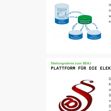
H
ö
w
e
Stellungnahme zum BEKJ
PLATTFORM FÜR DIE ELEK
D
K
d
S
v
D