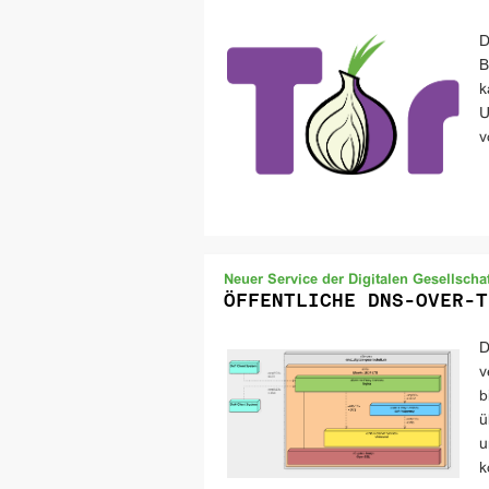
D
B
k
U
v
Neuer Service der Digitalen Gesellschaf
ÖFFENTLICHE DNS-OVER-T
D
v
b
ü
u
k