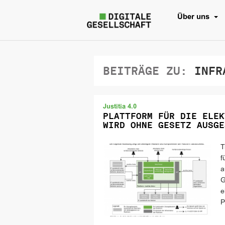
Über uns
BEITRÄGE ZU:
INFR
Justitia 4.0
PLATTFORM FÜR DIE ELEK
WIRD OHNE GESETZ AUSGE
T
f
a
G
e
P