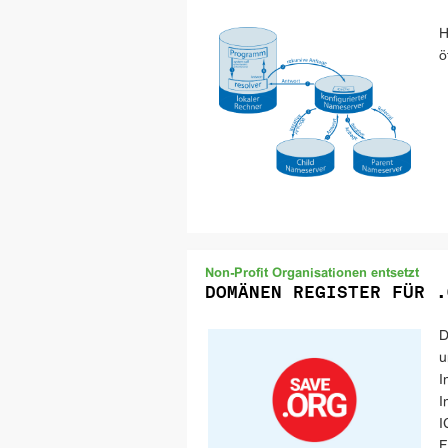
H
ö
Non-Profit Organisationen entsetzt
DOMÄNEN REGISTER FÜR .
D
u
I
I
I
F