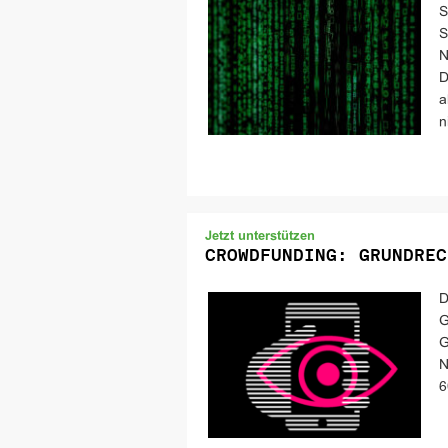
S
S
N
D
a
n
Jetzt unterstützen
CROWDFUNDING: GRUNDREC
D
G
G
N
6