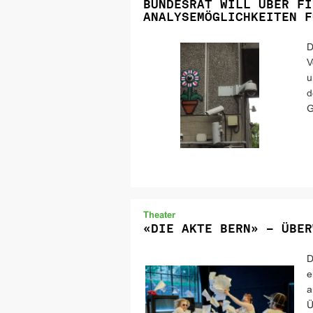
BUNDESRAT WILL ÜBER FI
ANALYSEMÖGLICHKEITEN F
D
V
u
d
G
Theater
«DIE AKTE BERN» – ÜBER
D
e
a
Ü