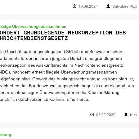
19.06.2024
Salvatore Pittà
mässige Überwachungsmassnahmen
ORDERT GRUNDLEGENDE NEUKONZEPTION DES
HRICHTENDIENSTGESETZ
ie Geschäftsprüfungs­delegation (GPDel) des Schweizerischen
arlaments fordert in ihrem jüngsten Bericht eine grundlegende
eukonzeption des Auskunftsrechts im Nachrichtendienst­gesetz
NDG), nachdem erneut illegale Überwachungsmass­nahmen
ufgeflogen sind. Obwohl das Auskunftsrecht untauglich konzipiert ist,
rachtet es das Bundesverwaltungsgericht sogar als ausreichend, um
ine «rechtmässige» Überwachung durch die Kabelaufklärung
erichtlich durchsetzen zu können. Eine Farce.
03.02.2020
Kire
ackung