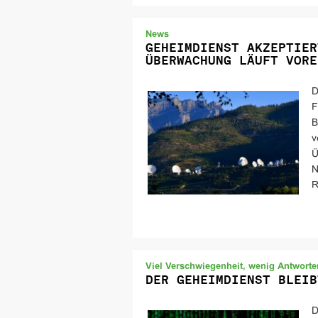
News
GEHEIMDIENST AKZEPTIER
ÜBERWACHUNG LÄUFT VORE
D
F
B
v
Ü
N
R
Viel Verschwiegenheit, wenig Antworte
DER GEHEIMDIENST BLEIB
D