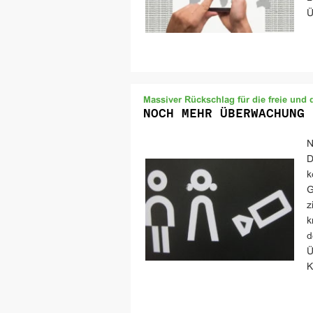
Ü
Massiver Rückschlag für die freie und 
NOCH MEHR ÜBERWACHUNG 
N
D
k
G
z
k
d
Ü
K