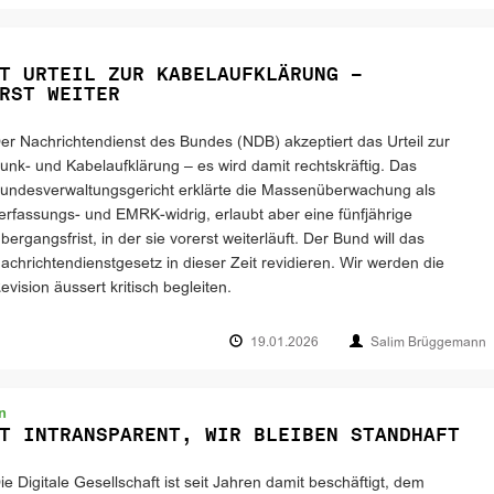
T URTEIL ZUR KABELAUFKLÄRUNG –
RST WEITER
er Nachrichtendienst des Bundes (NDB) akzeptiert das Urteil zur
unk- und Kabelaufklärung – es wird damit rechtskräftig. Das
undesverwaltungs­gericht erklärte die Massenüberwachung als
erfassungs- und EMRK-widrig, erlaubt aber eine fünfjährige
bergangsfrist, in der sie vorerst weiterläuft. Der Bund will das
achrichtendienstgesetz in dieser Zeit revidieren. Wir werden die
evision äussert kritisch begleiten.
19.01.2026
Salim Brüggemann
n
T INTRANSPARENT, WIR BLEIBEN STANDHAFT
ie Digitale Gesellschaft ist seit Jahren damit beschäftigt, dem