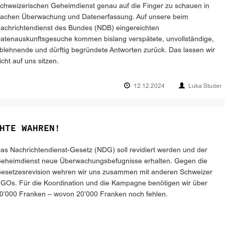
chweizerischen Geheimdienst genau auf die Finger zu schauen in
achen Überwachung und Datenerfassung. Auf unsere beim
achrichtendienst des Bundes (NDB) eingereichten
atenauskunftsgesuche kommen bislang verspätete, unvollständige,
blehnende und dürftig begründete Antworten zurück. Das lassen wir
icht auf uns sitzen.
12.12.2024
Luka Studer
HTE WAHREN!
as Nach­­­­­­­rich­ten­­­­dienst-Ge­­­setz (NDG) soll revidiert werden und der
eheimdienst neue Überwachungs­befugnisse erhalten. Gegen die
esetzesrevision wehren wir uns zusammen mit anderen Schweizer
GOs. Für die Koordination und die Kampagne benötigen wir über
0’000 Franken – wovon 20’000 Franken noch fehlen.