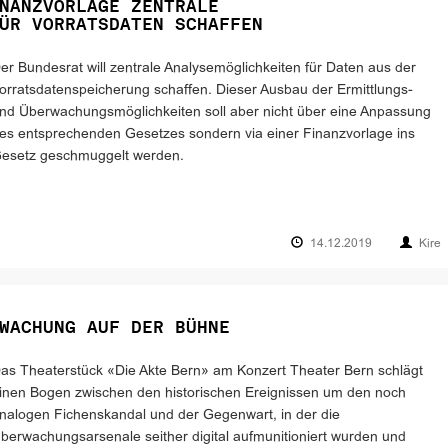
NANZVORLAGE ZENTRALE
ÜR VORRATSDATEN SCHAFFEN
er Bundesrat will zentrale Analysemöglichkeiten für Daten aus der
orratsdatenspeicherung schaffen. Dieser Ausbau der Ermittlungs-
nd Überwachungsmöglichkeiten soll aber nicht über eine Anpassung
es entsprechenden Gesetzes sondern via einer Finanzvorlage ins
esetz geschmuggelt werden.
14.12.2019
Kire
WACHUNG AUF DER BÜHNE
as Theaterstück «Die Akte Bern» am Konzert Theater Bern schlägt
inen Bogen zwischen den historischen Ereignissen um den noch
nalogen Fichenskandal und der Gegenwart, in der die
berwachungsarsenale seither digital aufmunitioniert wurden und