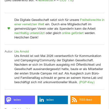
(Bild basierend auf: «
Newsletter
» –
CC0 1.0
)
Die Digitale Gesellschaft setzt sich für unsere
Freiheitsrechte in
einer vernetzten Welt
ein. Durch eine Mitgliedschaft im
gemeinnützigen Verein oder als SpenderIn kann die Arbeit
nachhaltig unterstützt
oder gleich
online gefördert
werden.
Herzlichen Dank!
Autor:
Urs Arnold
Urs Arnold ist seit Mai 2026 verantwortlich für Kommunikation
und Campaigning/Community der Digitalen Gesellschaft.
Nachdem er sich im Studium ausgiebig mit Öffentlichkeit und
Gesellschaft auseinandergesetzt hatte, baute er als Mitarbeiter
der ersten Stunde Campax mit auf. Als Ausgleich zum Büro-
und Familienalltag schraubt er gerne an seinem Home-Lab und
beschäftigt sich mit unkonventioneller Musik.
(PGP-Key)
teilen
teilen
RSS-feed