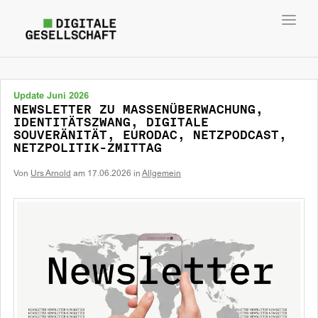
Toggl
navig
Update Juni 2026
NEWSLETTER ZU MASSENÜBERWACHUNG,
IDENTITÄTSZWANG, DIGITALE
SOUVERÄNITÄT, EURODAC, NETZPODCAST,
NETZPOLITIK-ZMITTAG
Von
Urs Arnold
am
17.06.2026
in
Allgemein