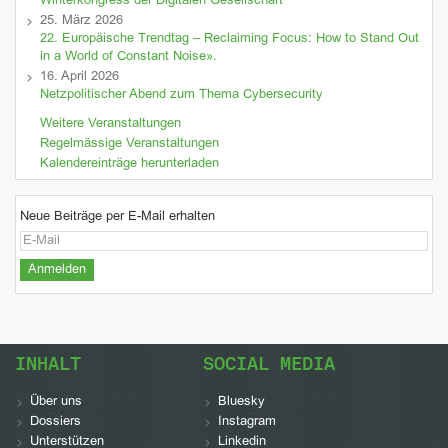
Winterkongress der Digitalen Gesellschaft
25. März 2026
22. Europäische Trendtag – Reclaiming Focus: How to Stand Out
in a World of Constant Noise».
16. April 2026
Netzpolitischer Abend zum Thema Cybersecurity
Weitere Veranstaltungen
Regelmässige Veranstaltungen
Kalendereinträge herunterladen
Neue Beiträge per E-Mail erhalten
INHALT
SOCIAL MEDIA
Über uns
Bluesky
Dossiers
Instagram
Unterstützen
Linkedin