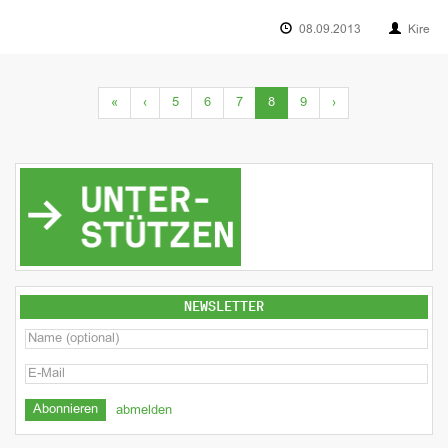
08.09.2013
Kire
(current)
«
‹
5
6
7
8
9
›
NEWSLETTER
abmelden