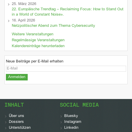
25. März 2026
22. Europäische Trendtag – Reclaiming Focus: How to Stand Out
in a World of Constant Noise».
16. April 2026
Netzpolitischer Abend zum Thema Cybersecurity
Weitere Veranstaltungen
Regelmässige Veranstaltungen
Kalendereinträge herunterladen
Neue Beiträge per E-Mail erhalten
INHALT
SOCIAL MEDIA
Über uns
Bluesky
Dossiers
Instagram
Unterstützen
Linkedin