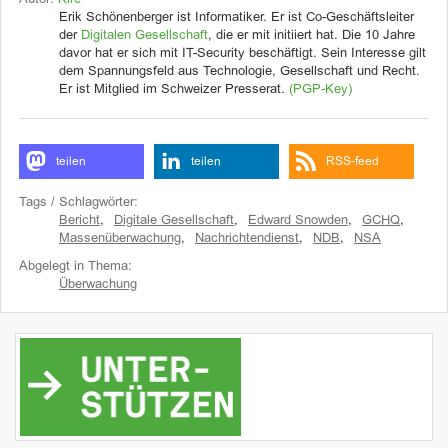
Autor:
Kire
Erik Schönenberger ist Informatiker. Er ist Co-Geschäftsleiter
der
Digitalen Gesellschaft
, die er mit initiiert hat. Die 10 Jahre
davor hat er sich mit IT-Security beschäftigt. Sein Interesse gilt
dem Spannungsfeld aus Technologie, Gesellschaft und Recht.
Er ist Mitglied im Schweizer Presserat.
(PGP-Key)
teilen
teilen
RSS-feed
Tags / Schlagwörter:
Bericht
,
Digitale Gesellschaft
,
Edward Snowden
,
GCHQ
,
Massenüberwachung
,
Nachrichtendienst
,
NDB
,
NSA
Abgelegt in Thema:
Überwachung