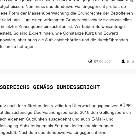
as Bundesgericht hat unsere Beschwerde gegen die Kabelaufklärung
utgeheissen. Nun muss das Bundes­verwaltungsgericht prüfen, ob
iese Form der Massenüberwachung die Grundrechte der Betroffenen
erletzt und – um einen wirksamen Grundrechtsschutz sicherzustellen
 in letzter Konsequenz einzustellen ist. Wir haben Beiweisanträge
estellt. So sind Expert:innen, wie Constanze Kurz und Edward
nowden, aber auch die Aufsichtsbehörden und die durchführenden
tellen zu befragen.
07.06.2021
Kire
SBEREICHS GEMÄSS BUNDESGERICHT
urz nach Inkrafttreten des revidierten Überwachungsgesetzes BÜPF
at die zuständige Überwachungsbehörde 2018 den Geltungsbereich
ach eigenem Gutdünken ausgedehnt und auch E-Mail- und
essaging-Anbieterinnen als Fernmeldedienstanbieterinnen
ingestuft. Nachdem das Bundesver­waltungsgericht eine