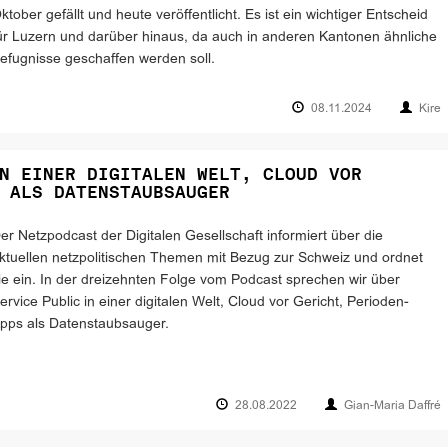
ktober gefällt und heute veröffentlicht. Es ist ein wichtiger Entscheid
ür Luzern und darüber hinaus, da auch in anderen Kantonen ähnliche
efugnisse geschaffen werden soll.
08.11.2024
Kire
N EINER DIGITALEN WELT, CLOUD VOR
 ALS DATENSTAUBSAUGER
er Netzpodcast der Digitalen Gesellschaft informiert über die
ktuellen netzpolitischen Themen mit Bezug zur Schweiz und ordnet
ie ein. In der dreizehnten Folge vom Podcast sprechen wir über
ervice Public in einer digitalen Welt, Cloud vor Gericht, Perioden-
pps als Datenstaubsauger.
28.08.2022
Gian-Maria Daffré