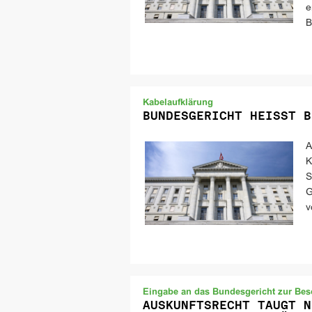
e
B
Kabelaufklärung
BUNDESGERICHT HEISST B
A
K
S
G
v
Eingabe an das Bundesgericht zur Bes
AUSKUNFTSRECHT TAUGT N