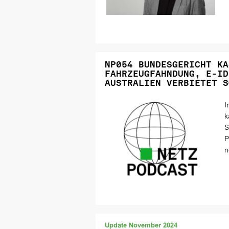
NP054 BUNDESGERICHT KA
FAHRZEUGFAHNDUNG, E-ID
AUSTRALIEN VERBIETET S
I
k
S
P
n
Update November 2024