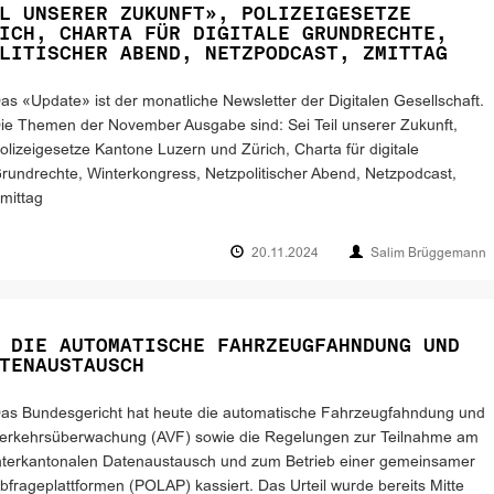
L UNSERER ZUKUNFT», POLIZEIGESETZE
ICH, CHARTA FÜR DIGITALE GRUNDRECHTE,
LITISCHER ABEND, NETZPODCAST, ZMITTAG
as «Update» ist der monatliche Newsletter der Digitalen Gesellschaft.
ie Themen der November Ausgabe sind: Sei Teil unserer Zukunft,
olizeigesetze Kantone Luzern und Zürich, Charta für digitale
rundrechte, Winterkongress, Netzpolitischer Abend, Netzpodcast,
mittag
20.11.2024
Salim Brüggemann
 DIE AUTOMATISCHE FAHRZEUGFAHNDUNG UND
TENAUSTAUSCH
as Bundesgericht hat heute die automatische Fahrzeugfahndung und
erkehrsüberwachung (AVF) sowie die Regelungen zur Teilnahme am
nterkantonalen Datenaustausch und zum Betrieb einer gemeinsamer
bfrageplattformen (POLAP) kassiert. Das Urteil wurde bereits Mitte