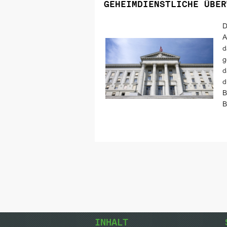
GEHEIMDIENSTLICHE ÜBER
D
A
d
g
d
d
B
B
INHALT