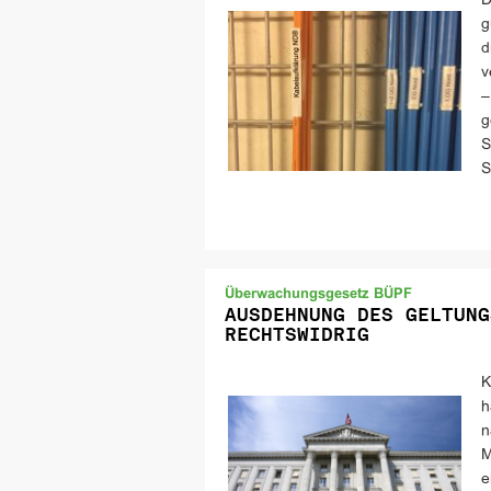
D
g
d
v
–
g
S
S
Überwachungsgesetz BÜPF
AUSDEHNUNG DES GELTUNG
RECHTSWIDRIG
K
h
n
M
e