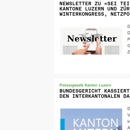
NEWSLETTER ZU «SEI TEI
KANTONE LUZERN UND ZÜR
WINTERKONGRESS, NETZPO
D
D
P
G
Z
Polizeigesetz Kanton Luzern
BUNDESGERICHT KASSIERT
DEN INTERKANTONALEN DA
D
V
i
A