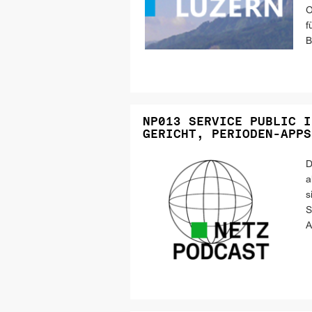
O
f
B
NP013 SERVICE PUBLIC I
GERICHT, PERIODEN-APPS
D
a
s
S
A