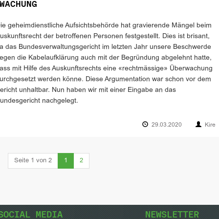
WACHUNG
ie geheimdienstliche Aufsichtsbehörde hat gravierende Mängel beim
uskunftsrecht der betroffenen Personen festgestellt. Dies ist brisant,
a das Bundesverwaltungs­gericht im letzten Jahr unsere Beschwerde
egen die Kabelaufklärung auch mit der Begründung abgelehnt hatte,
ass mit Hilfe des Auskunftsrechts eine «recht­mässige» Überwachung
urchgesetzt werden könne. Diese Argumentation war schon vor dem
ericht unhaltbar. Nun haben wir mit einer Eingabe an das
undesgericht nachgelegt.
29.03.2020
Kire
(current)
Seite 1 von 2
1
2
SOCIAL MEDIA
NEWSLETTER