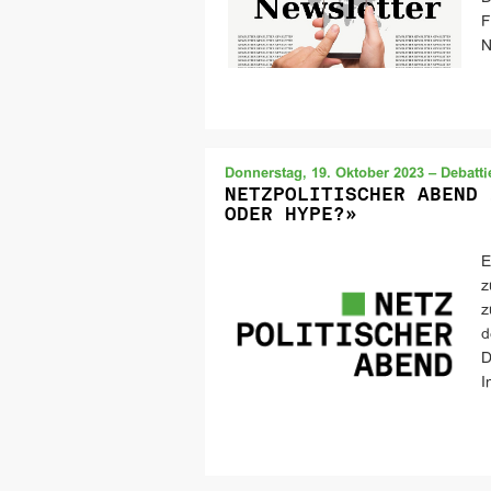
F
N
Donnerstag, 19. Oktober 2023 – Debatti
NETZPOLITISCHER ABEND 
ODER HYPE?»
E
z
z
d
D
I