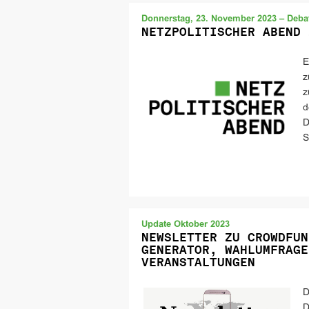
Donnerstag, 23. November 2023 – Debat
NETZPOLITISCHER ABEND 
E
z
z
d
D
S
Update Oktober 2023
NEWSLETTER ZU CROWDFUN
GENERATOR, WAHLUMFRAGE
VERANSTALTUNGEN
D
D