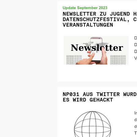
Update September 2023
NEWSLETTER ZU JUGEND H
DATENSCHUTZFESTIVAL, C
VERANSTALTUNGEN
D
D
D
V
NP031 AUS TWITTER WURD
ES WIRD GEHACKT
I
d
d
T