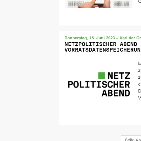
C
Donnerstag, 15. Juni 2023 – Karl der G
NETZPOLITISCHER ABEND 
VORRATSDATENSPEICHERUN
E
z
z
d
D
V
Seite 4 