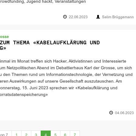
rowdfunding, Jugend hackt, Veranstaltungen
22.06.2023
Salim Brüggemann
rosse
ZUM THEMA «KABELAUFKLÄRUNG UND
G»
inmal im Monat treffen sich Hacker, Aktivistinnen und Interessierte
um Netzpolitischen Abend im Debattierhaus Karl der Grosse, um sich
u den Themen rund um Informationstechnologie, der Vernetzung und
eren Auswirkungen auf unsere Gesellschaft auszutauschen. Am
onnerstag, 15. Juni 2023 sprechen wir «Kabelaufklärung und
orratsdatenspeicherung»
04.06.2023
(current)
von 7
1
2
3
4
5
6
7