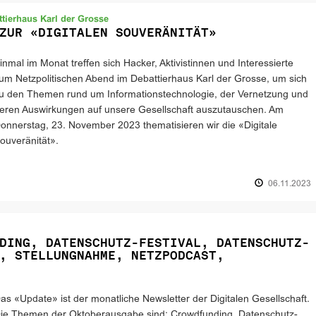
tierhaus Karl der Grosse
ZUR «DIGITALEN SOUVERÄNITÄT»
inmal im Monat treffen sich Hacker, Aktivistinnen und Interessierte
um Netzpolitischen Abend im Debattierhaus Karl der Grosse, um sich
u den Themen rund um Informationstechnologie, der Vernetzung und
eren Auswirkungen auf unsere Gesellschaft auszutauschen. Am
onnerstag, 23. November 2023 thematisieren wir die «Digitale
ouveränität».
06.11.2023
DING, DATENSCHUTZ-FESTIVAL, DATENSCHUTZ-
, STELLUNGNAHME, NETZPODCAST,
as «Update» ist der monatliche Newsletter der Digitalen Gesellschaft.
ie Themen der Oktoberausgabe sind: Crowdfunding, Datenschutz-