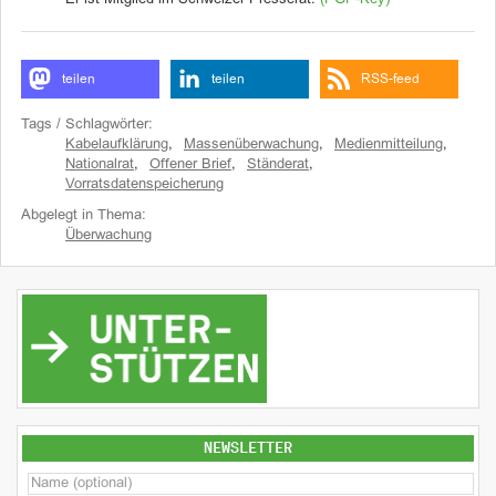
Er ist Mitglied im Schweizer Presserat.
(PGP-Key)
teilen
teilen
RSS-feed
Tags / Schlagwörter:
Kabelaufklärung
,
Massenüberwachung
,
Medienmitteilung
,
Nationalrat
,
Offener Brief
,
Ständerat
,
Vorratsdatenspeicherung
Abgelegt in Thema:
Überwachung
NEWSLETTER