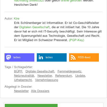
nachhaltig unterstützt
oder gleich
online gefördert
werden.
Herzlichen Dank!
Autor:
Kire
Erik Schönenberger ist Informatiker. Er ist Co-Geschäftsleiter
der
Digitalen Gesellschaft
, die er mit initiiert hat. Die 10 Jahre
davor hat er sich mit IT-Security beschäftigt. Sein Interesse gilt
dem Spannungsfeld aus Technologie, Gesellschaft und Recht.
Er ist Mitglied im Schweizer Presserat.
(PGP-Key)
teilen
teilen
RSS-feed
Tags / Schlagwörter:
BÜPF
,
Digitale Gesellschaft
,
Fernmeldegesetz
,
Netzneutralität
,
Newsletter
,
Referendum
,
Update
,
Urheberrecht
,
Vernehmlassung
Abgelegt in Dossier:
Newsletter
Alle Dossiers