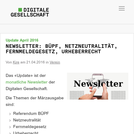
Toggl
navig
Update April 2016
NEWSLETTER: BÜPF, NETZNEUTRALITÄT,
FERNMELDEGESETZ, URHEBERRECHT
Von
Kire
am
21.04.2016
in
Verein
Das «Update» ist der
monatliche Newsletter
der
Digitalen Gesellschaft.
Die Themen der Märzausgabe
sind:
Referendum BÜPF
Netzneutralität
Fernmeldegesetz
Urheberrecht