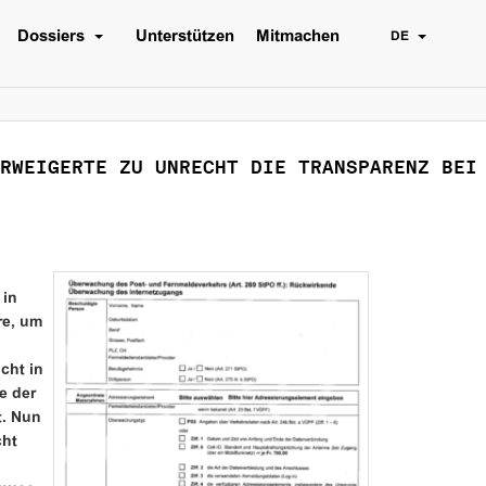
Dossiers
Unterstützen
Mitmachen
DE
RWEIGERTE ZU UNRECHT DIE TRANSPARENZ BEI
 in
re, um
cht in
e der
t. Nun
cht