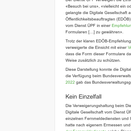
Der Dienst ÜPF verweigert die Einsi
«Besuch bei uns», «vielleicht ein o
gelangte die Digitale Gesellschaft
Öffentlichkeitsbeauftragten (EDÖB)
vom Dienst ÜPF in einer
Empfehlu
Formularen […] zu gewähren».
Trotz der klaren EDÖB-Empfehlung z
verweigerte die Einsicht mit einer
V
dass die Form dieser Formulare daz
Weise zusätzlich zu schützen.
Diese Darstellung konnte die Digit
die Verfügung beim Bundesverwalt
2022
gab das Bundesverwaltungsgeri
Kein Einzelfall
Die Verweigerungshaltung beim Die
Digitale Gesellschaft vom Dienst Ü
einzelnen Fernmeldediensten und In
hatte nach eigenem Ermessen und