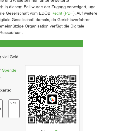
te und Anbieterinnen unter erweiterte
ch in diesem Fall wurde der Zugang verweigert, und
gitale Gesellschaft vom EDÖB
Recht
(
PDF
). Auf weitere
Digitale Gesellschaft damals, da Gerichtsverfahren
emeinnützige Organisation verfügt die Digitale
 Ressourcen.
 viel Geld.
er
Spende
.
tkarte:
F
CHF
0
…