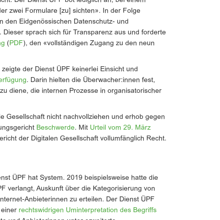
cht. Der Dienst ÜPF bot lediglich an, bei einem
der zwei Formulare [zu] sichten». In der Folge
 an den Eidgenössischen Datenschutz- und
. Dieser sprach sich für Transparenz aus und forderte
ng
(
PDF
), den «vollständigen Zugang zu den neun
eigte der Dienst ÜPF keinerlei Einsicht und
erfügung
. Darin hielten die Überwacher:innen fest,
u diene, die internen Prozesse in organisatorischer
ale Gesellschaft nicht nachvollziehen und erhob gegen
ungsgericht
Beschwerde
. Mit
Urteil vom 29. März
cht der Digitalen Gesellschaft vollumfänglich Recht.
nst ÜPF hat System. 2019 beispielsweise hatte die
PF verlangt, Auskunft über die Kategorisierung von
ternet-Anbieterinnen zu erteilen. Der Dienst ÜPF
 einer
rechtswidrigen Uminterpretation des Begriffs