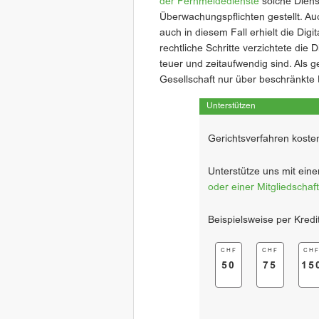
der Fernmeldedienste
solche Diens
Überwachungspflichten gestellt. Au
auch in diesem Fall erhielt die Di
rechtliche Schritte verzichtete die 
teuer und zeitaufwendig sind. Als g
Gesellschaft nur über beschränkte
Unterstützen
Gerichtsverfahren kosten
Unterstütze uns mit ein
oder einer Mitgliedschaft
Beispielsweise per Kredi
CHF
CHF
CH
50
75
15