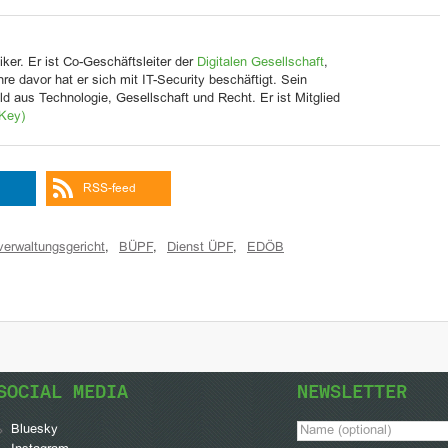
iker. Er ist Co-Geschäftsleiter der
Digitalen Gesellschaft
,
Jahre davor hat er sich mit IT-Security beschäftigt. Sein
d aus Technologie, Gesellschaft und Recht. Er ist Mitglied
Key)
RSS-feed
erwaltungsgericht
,
BÜPF
,
Dienst ÜPF
,
EDÖB
SOCIAL MEDIA
NEWSLETTER
Bluesky