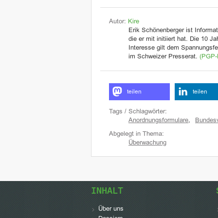
Autor:
Kire
Erik Schönenberger ist Informat
die er mit initiiert hat. Die 10 
Interesse gilt dem Spannungsfel
im Schweizer Presserat.
(PGP-
teilen
teilen
Tags / Schlagwörter:
Anordnungsformulare
,
Bundesv
Abgelegt in Thema:
Überwachung
INHALT
Über uns