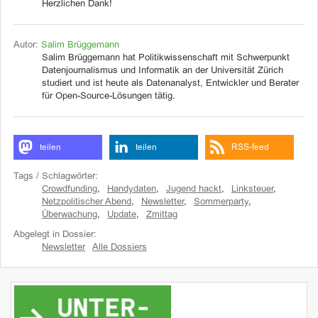
Herzlichen Dank!
Autor:
Salim Brüggemann
Salim Brüggemann hat Politikwissenschaft mit Schwerpunkt
Datenjournalismus und Informatik an der Universität Zürich
studiert und ist heute als Datenanalyst, Entwickler und Berater
für Open-Source-Lösungen tätig.
teilen
teilen
RSS-feed
Tags / Schlagwörter:
Crowdfunding
,
Handydaten
,
Jugend hackt
,
Linksteuer
,
Netzpolitischer Abend
,
Newsletter
,
Sommerparty
,
Überwachung
,
Update
,
Zmittag
Abgelegt in Dossier:
Newsletter
Alle Dossiers