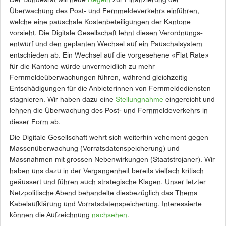
Der Bundesrat will neue
Regeln
zur Finanzierung der
Überwachung des Post- und Fernmeldeverkehrs einführen,
welche eine pauschale Kostenbeteiligungen der Kantone
vorsieht. Die Digitale Gesellschaft lehnt diesen Verordnungs­
entwurf und den geplanten Wechsel auf ein Pauschalsystem
entschieden ab. Ein Wechsel auf die vorgesehene «Flat Rate»
für die Kantone würde unvermeidlich zu mehr
Fernmeldeüberwachungen führen, während gleichzeitig
Entschädigungen für die Anbieterinnen von Fernmeldediensten
stagnieren. Wir haben dazu eine
Stellungnahme
eingereicht und
lehnen die Überwachung des Post- und Fernmeldeverkehrs in
dieser Form ab.
Die Digitale Gesellschaft wehrt sich weiterhin vehement gegen
Massenüberwachung (Vorratsdatenspeicherung) und
Massnahmen mit grossen Nebenwirkungen (Staatstrojaner). Wir
haben uns dazu in der Vergangenheit bereits vielfach kritisch
geäussert und führen auch strategische Klagen. Unser letzter
Netzpolitische Abend behandelte diesbezüglich das Thema
Kabelaufklärung und Vorratsdatenspeicherung. Interessierte
können die Aufzeichnung
nachsehen
.