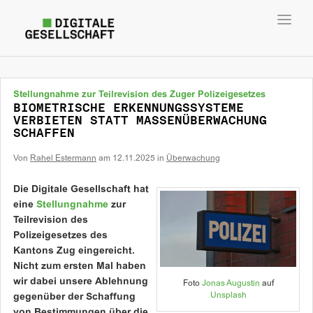
Toggl
navig
Stellungnahme zur Teilrevision des Zuger Polizeigesetzes
BIOMETRISCHE ERKENNUNGSSYSTEME
VERBIETEN STATT MASSENÜBERWACHUNG
SCHAFFEN
Von
Rahel Estermann
am
12.11.2025
in
Überwachung
Die Digitale Gesellschaft hat
eine
Stellungnahme
zur
Teilrevision des
Polizeigesetzes des
Kantons Zug eingereicht.
Nicht zum ersten Mal haben
wir dabei unsere Ablehnung
Foto
Jonas Augustin
auf
Unsplash
gegenüber der Schaffung
von Bestimmungen über die