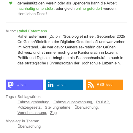
gemeinnützigen Verein oder als SpenderIn kann die Arbeit
nachhaltig unterstützt
oder gleich
online gefördert
werden.
Herzlichen Dank!
Autor:
Rahel Estermann
Rahel Estermann (Dr. phil./Soziologie) ist seit September 2025
Co-Geschäftsleiterin der Digitalen Gesellschaft und war vorher
im Vorstand. Sie war davor Generalsekretärin der Grünen
Schweiz und ist immer noch grüne Kantonsrätin in Luzern.
Politik und Digitales bringt sie als Fachhochschulrätin auch in
das strategische Führungsorgan der Hochschule Luzern ein.
teilen
teilen
RSS-feed
Tags / Schlagwörter:
Fahrzeugfahndung
,
Fahrzeugüberwachung
,
POLAP
,
Polizeigesetz
,
Stellungnahme
,
Überwachung
,
Vernehmlassung
,
Zug
Abgelegt in Thema:
Überwachung