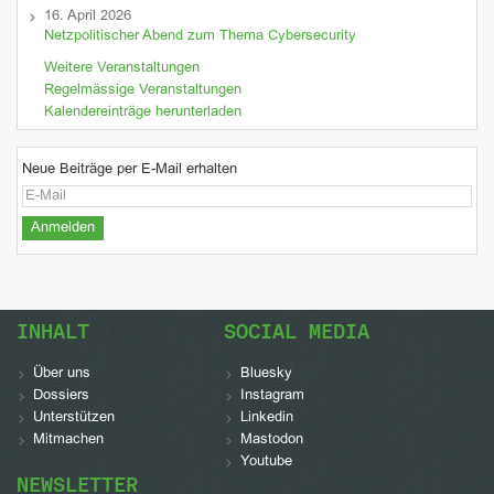
16. April 2026
Netzpolitischer Abend zum Thema Cybersecurity
Weitere Veranstaltungen
Regelmässige Veranstaltungen
Kalendereinträge herunterladen
Neue Beiträge per E-Mail erhalten
INHALT
SOCIAL MEDIA
Über uns
Bluesky
Dossiers
Instagram
Unterstützen
Linkedin
Mitmachen
Mastodon
Youtube
NEWSLETTER