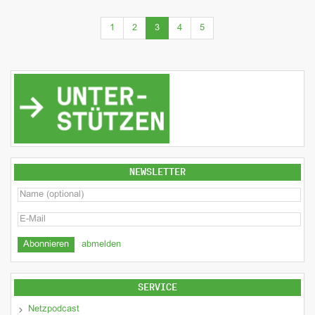
(current)
1
2
3
4
5
NEWSLETTER
abmelden
SERVICE
Netzpodcast